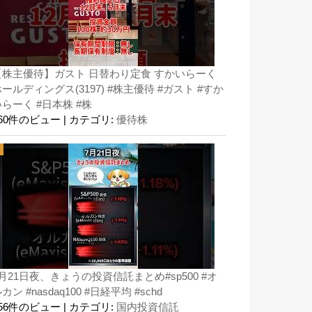
【株主優待】ガスト 日替わり定食 すかいらーく
ールディングス(3197) #株主優待 #ガスト #すか
らーく #日本株 #株
160件のビュー
|
カテゴリ:
優待株
月21日夜、きょうの投資信託まとめ#sp500 #オ
カン #nasdaq100 #日経平均 #schd
156件のビュー
|
カテゴリ:
国内投資信託