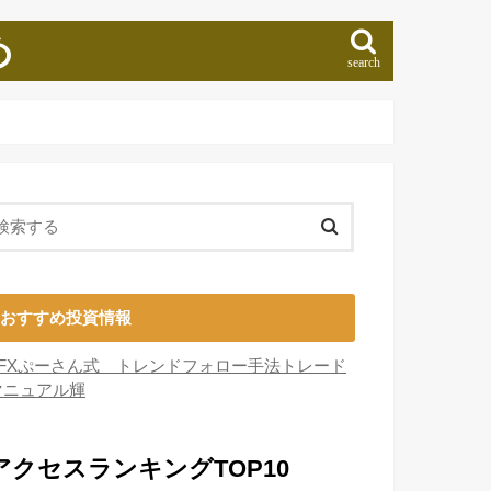
め
search
おすすめ投資情報
■FXぷーさん式 トレンドフォロー手法トレード
マニュアル輝
アクセスランキングTOP10