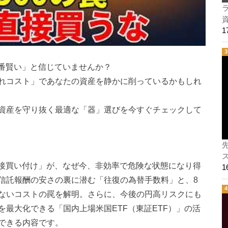
ラ
一番賢い」と信じていませんか？
れコスト」であなたの資産を静かに削っているかもしれ
資産を守り抜く最適な「器」選びを今すぐチェックして
ス
直接買い付け」が、なぜ今、非効率で危険な状態になり得
信託報酬の安さの裏に潜む「往復の為替手数料」と、8
ないコストの罠を解明。さらに、今後の円高リスクにも
最大化できる「国内上場米国ETF（東証ETF）」の活
できる内容です。