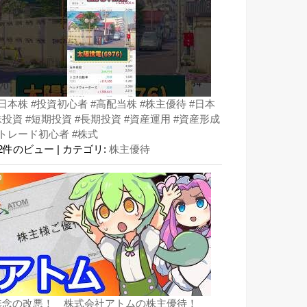
#日本株 #投資初心者 #高配当株 #株主優待 #日本
株投資 #短期投資 #長期投資 #資産運用 #資産形成
#トレード初心者 #株式
52件のビュー
|
カテゴリ:
株主優待
無念の改悪！ 株式会社アトムの株主優待！