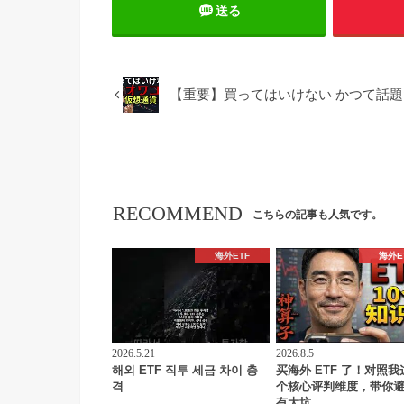
送る
【重要】買ってはいけない かつて話題
RECOMMEND
こちらの記事も人気です。
海外ETF
海外E
2026.5.21
2026.8.5
해외 ETF 직투 세금 차이 충
买海外 ETF 了！对照我
격
个核心评判维度，带你
有大坑。 …