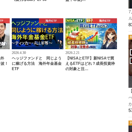
7
ル
TF
海外ETF
海外ETF
2026.4.30
2026.2.21
海外
ヘッジファンドと 同じよう
【NISAとETF】新NISAで買
一波！
に稼げる方法 海外年金基金
えるETFはどれ？成長投資枠
ETF
の対象と注…