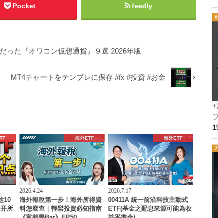
Pocket
feedly
だった『オワコン仮想通貨』９選 2026年版
MT4チャートをテンプレに保存 #fx #投資 #お金
+
プ
TF
海外ETF
海外ETF
2026.4.24
2026.7.17
这10
海外報稅第一步！海外所得資
00411A 統一前沿科技主動式
避开所
料怎麼查｜輕鬆投資必知指南
ETF(基金之配息來源可能為收
《富邦學Bar》EP50
益平準金)…