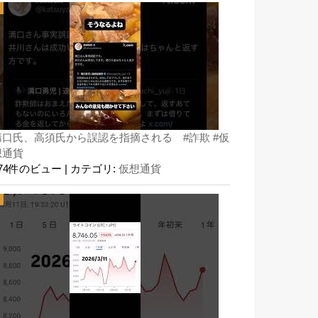
溝口氏、高須氏から誤認を指摘される #詐欺 #仮
想通貨
174件のビュー
|
カテゴリ:
仮想通貨