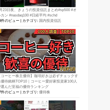
月23日夜、きょうの投資信託まとめ#sp500 #オ
カン #nasdaq100 #日経平均 #schd
83件のビュー
|
カテゴリ:
国内投資信託
【コーヒー株主優待】珈琲好きは必ずチェックす
べ優待銘柄TOP10｜コーヒー愛好家投資家100人
が選んだ至福の優待ランキング
57件のビュー
|
カテゴリ:
優待株