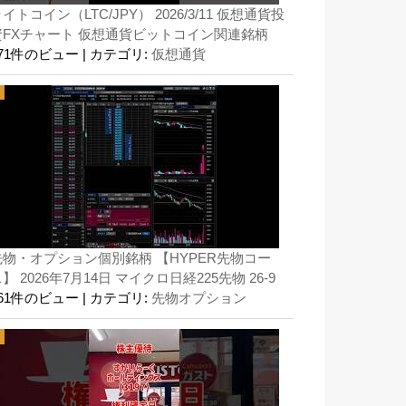
イトコイン（LTC/JPY） 2026/3/11 仮想通貨投
資FXチャート 仮想通貨ビットコイン関連銘柄
171件のビュー
|
カテゴリ:
仮想通貨
先物・オプション個別銘柄 【HYPER先物コー
】 2026年7月14日 マイクロ日経225先物 26-9
161件のビュー
|
カテゴリ:
先物オプション