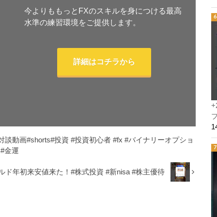
今よりももっとFXのスキルを身につける最高
水準の練習環境をご提供します。
詳細はコチラから
+
プ
画#shorts#投資 #投資初心者 #fx #バイナリーオプショ
 #金運
ド年初来安値来た！#株式投資 #新nisa #株主優待