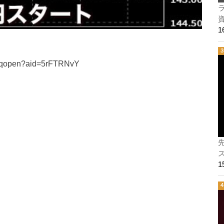
ラ
nt/qopen?aid=5rFTRNvY
ス