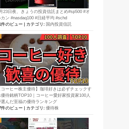
月23日夜、きょうの投資信託まとめ#sp500 #オ
カン #nasdaq100 #日経平均 #schd
81件のビュー
|
カテゴリ:
国内投資信託
【コーヒー株主優待】珈琲好きは必ずチェックす
べ優待銘柄TOP10｜コーヒー愛好家投資家100人
が選んだ至福の優待ランキング
57件のビュー
|
カテゴリ:
優待株