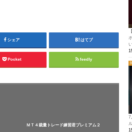
ホ
シェア
はてブ
い
Pocket
feedly
7
ル
ＭＴ４裁量トレード練習君プレミアム２