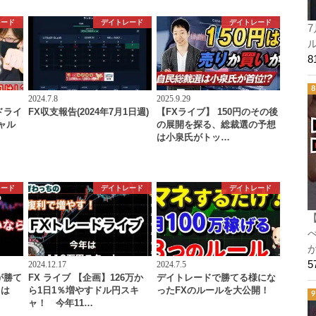
レード
デイトレード
デイトレード
7
ル
2024.7.8
2025.9.29
ドライ
FX収支報告(2024年7月1日週)
【FXライブ】 150円のその後
ャル
の展開を探る、総裁選の予想
は小泉氏がトッ…
レード
デイトレード
デイトレード
2024.12.17
2024.7.5
が勝て
FX ライブ 【企画】126万か
デイトレードで勝てる様にな
とは
ら1日1％増やすドル円スキ
ったFXのルールを大公開！
ャ！ 今年11…