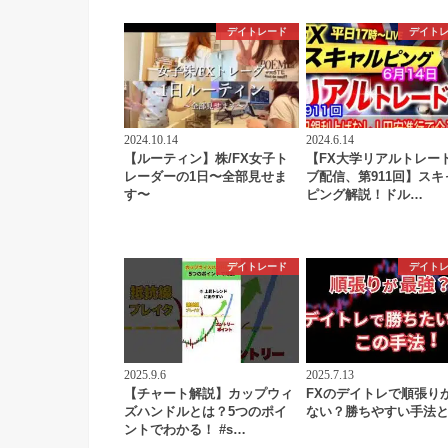
デイトレード
デイト
2024.10.14
2024.6.14
【ルーティン】株/FX女子ト
【FX大学リアルトレー
レーダーの1日〜全部見せま
ブ配信、第911回】スキ
す〜
ピング解説！ドル…
デイトレード
デイト
2025.9.6
2025.7.13
【チャート解説】カップウィ
FXのデイトレで順張り
ズハンドルとは？5つのポイ
ない？勝ちやすい手法
ントでわかる！ #s…