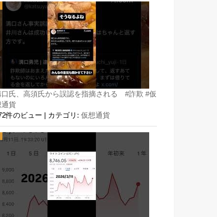
溝口氏、高須氏から誤認を指摘される #詐欺 #仮
想通貨
172件のビュー
|
カテゴリ:
仮想通貨