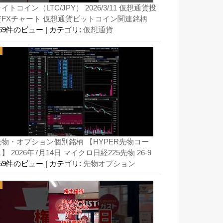
イトコイン（LTC/JPY） 2026/3/11 仮想通貨投
資FXチャート 仮想通貨ビットコイン関連銘柄
169件のビュー
|
カテゴリ:
仮想通貨
先物・オプション個別銘柄 【HYPER先物コー
】 2026年7月14日 マイクロ日経225先物 26-9
159件のビュー
|
カテゴリ:
先物オプション