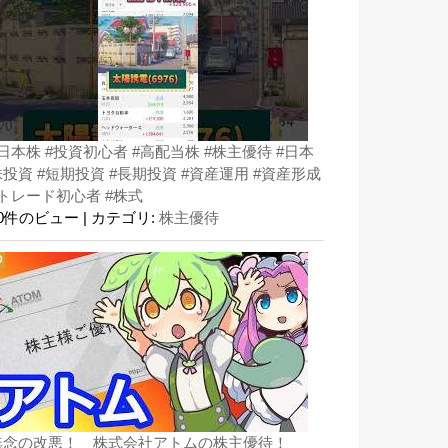
#日本株 #投資初心者 #高配当株 #株主優待 #日本
株投資 #短期投資 #長期投資 #資産運用 #資産形成
#トレード初心者 #株式
50件のビュー
|
カテゴリ:
株主優待
無念の改悪！ 株式会社アトムの株主優待！