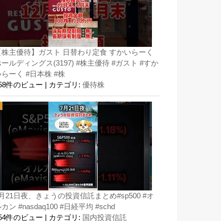
【株主優待】ガスト 日替わり定食 すかいらーく
ールディングス(3197) #株主優待 #ガスト #すか
らーく #日本株 #株
158件のビュー
|
カテゴリ:
優待株
月21日夜、きょうの投資信託まとめ#sp500 #オ
カン #nasdaq100 #日経平均 #schd
154件のビュー
|
カテゴリ:
国内投資信託