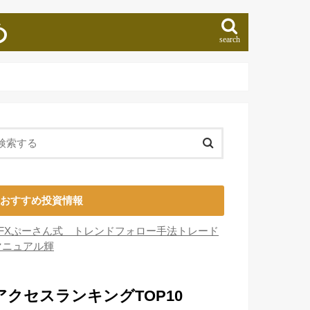
め
search
おすすめ投資情報
■FXぷーさん式 トレンドフォロー手法トレード
マニュアル輝
アクセスランキングTOP10