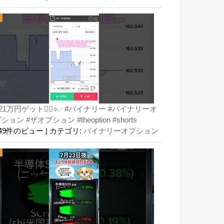
21万円ゲット👍🏻⟡.· #バイナリー #バイナリーオ
ション #ザオプション #theoption #shorts
149件のビュー
|
カテゴリ:
バイナリーオプション