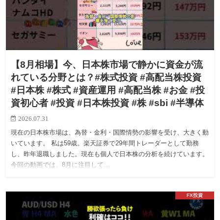
【8月相場】今、日本株市場で静かに資金が流
れている分野とは？#株式投資 #高配当株投資
#日本株 #株式 #資産運用 #高配当株 #お金 #投
資初心者 #投資 #日本株投資 #株 #sbi #半導体
2026.07.31
現在の日本株市場は、為替・金利・国際情勢の影響を受け、大きく動
いています。 私は59歳。楽天証券で29年間トレーダーとして勤務
し、昨年退職しました。現在も個人で日本株の分析を続けています。
今回の動画では、8月に注目して…
FX投資