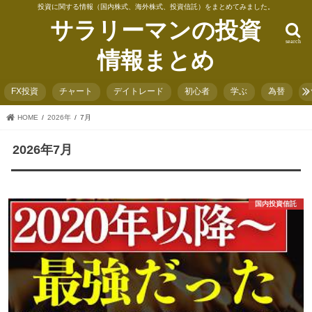
投資に関する情報（国内株式、海外株式、投資信託）をまとめてみました。
サラリーマンの投資
search
情報まとめ
FX投資
チャート
デイトレード
初心者
学ぶ
為替
HOME
2026年
7月
2026年7月
国内投資信託