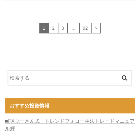
1
2
3
…
92
>
おすすめ投資情報
■FXぷーさん式 トレンドフォロー手法トレードマニュア
ル輝