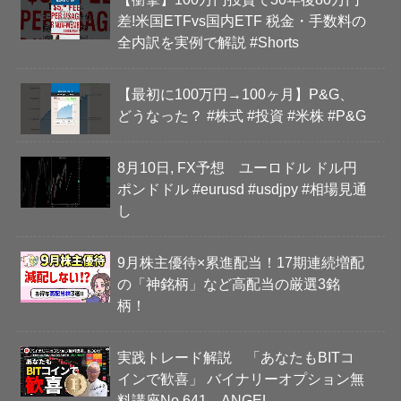
差!米国ETFvs国内ETF 税金・手数料の
全内訳を実例で解説 #Shorts
【最初に100万円→100ヶ月】P&G、
どうなった？ #株式 #投資 #米株 #P&G
8月10日, FX予想 ユーロドル ドル円
ポンドドル #eurusd #usdjpy #相場見通
し
9月株主優待×累進配当！17期連続増配
の「神銘柄」など高配当の厳選3銘
柄！
実践トレード解説 「あなたもBITコ
インで歓喜」 バイナリーオプション無
料講座No.641 ANGEL