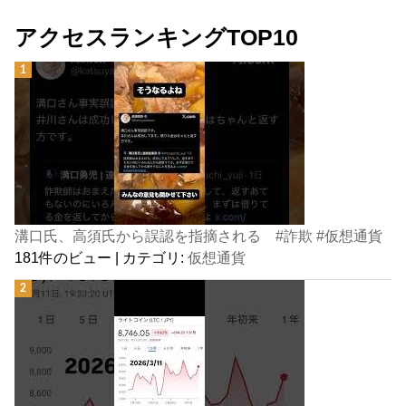
アクセスランキングTOP10
溝口氏、高須氏から誤認を指摘される #詐欺 #仮想通貨
181件のビュー
|
カテゴリ:
仮想通貨