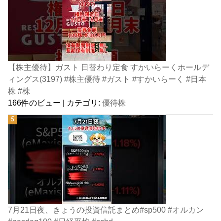
【株主優待】ガスト 日替わり定食 すかいらーくホールデ
ィングス(3197) #株主優待 #ガスト #すかいらーく #日本
株 #株
166件のビュー
|
カテゴリ:
優待株
7月21日夜、きょうの投資信託まとめ#sp500 #オルカン