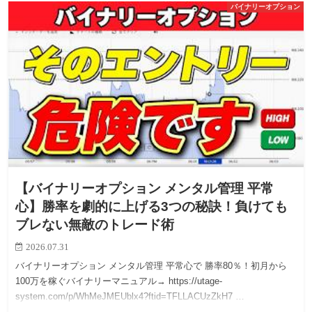
バイナリーオプション
【バイナリーオプション メンタル管理 平常
心】勝率を劇的に上げる3つの秘訣！負けても
ブレない無敵のトレード術
2026.07.31
バイナリーオプション メンタル管理 平常心で 勝率80％！初月から
100万を稼ぐバイナリーマニュアル→ https://utage-
system.com/p/WhMeJMEUblx4?ftid=TFLLACUzZkH7 …