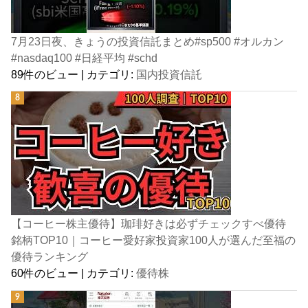
7月23日夜、きょうの投資信託まとめ#sp500 #オルカン
#nasdaq100 #日経平均 #schd
89件のビュー
|
カテゴリ:
国内投資信託
【コーヒー株主優待】珈琲好きは必ずチェックすべ優待
銘柄TOP10｜コーヒー愛好家投資家100人が選んだ至福の
優待ランキング
60件のビュー
|
カテゴリ:
優待株