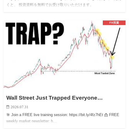
くと、 投資資料を無料でお受け取りいただけます。
FX投資
Wall Street Just Trapped Everyone…
2026.07.31
🎯 Join a FREE live training session: https://bit.ly/4fz7hEt 📩 FREE
weekly market newsletter: h…