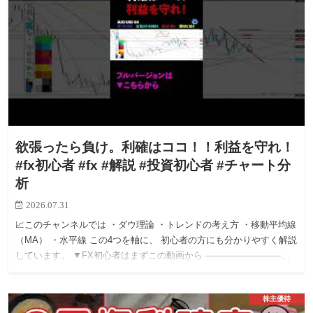
欲張ったら負け。利確はココ！！利益を守れ！
#fx初心者 #fx #解説 #投資初心者 #チャート分
析
2026.07.31
📈このチャンネルでは ・ダウ理論 ・トレンドの考え方 ・移動平均線
（MA） ・水平線 この4つを軸に、 初心者の方にも分かりやすく解説
しています。 ▼FX初心者はまずこの動画から ────────────…
株主優待