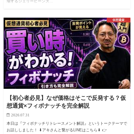
場するジェリービーンズ…
仮想通貨
【初心者必見】なぜ価格はそこで反発する？仮
想通貨×フィボナッチを完全解説
2026.07.31
本日は『フィボナッチリトレースメント解説』というトークテーマで
お話ししました！ ⬇アキさんと繋がるLINEはこちら⬇ 👉