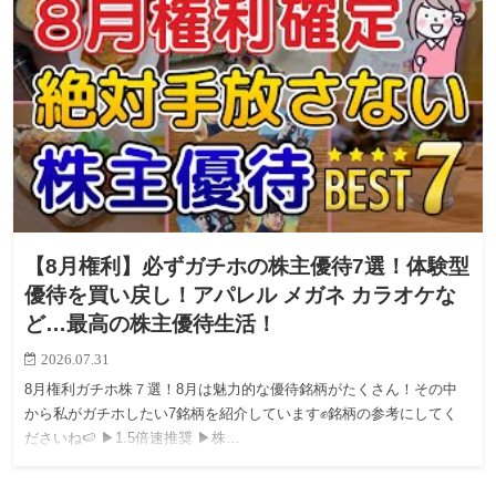
【8月権利】必ずガチホの株主優待7選！体験型
優待を買い戻し！アパレル メガネ カラオケな
ど…最高の株主優待生活！
2026.07.31
8月権利ガチホ株７選！8月は魅力的な優待銘柄がたくさん！その中
から私がガチホしたい7銘柄を紹介しています✊銘柄の参考にしてく
ださいね🍉 ▶︎1.5倍速推奨 ▶︎株…