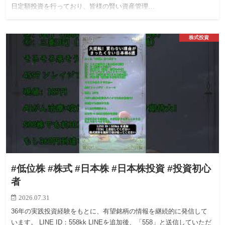
日定額投資を行っており、皆様の賢い資産管理…
株式投資
#低位株 #株式 #日本株 #日本株投資 #投資初心
者
2026.07.31
36年の実践投資経験をもとに、有望銘柄の情報を継続的に発信して
います。 LINE ID：558kk LINEを追加後、「558」と送信していただ