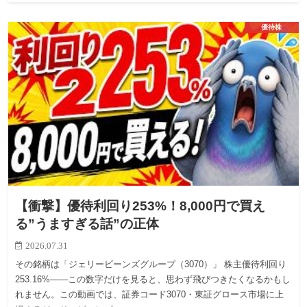
優待株
【衝撃】優待利回り253%！8,000円で買え
る”うますぎる話”の正体
2026.07.31
その銘柄は「ジェリービーンズグループ（3070）」 株主優待利回り
253.16%——この数字だけを見ると、思わず飛びつきたくなるかもし
れません。この動画では、証券コード3070・東証グロース市場に上