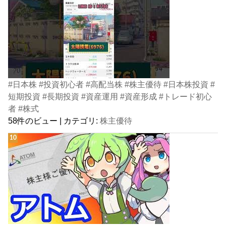
#日本株 #投資初心者 #高配当株 #株主優待 #日本株投資 #
短期投資 #長期投資 #資産運用 #資産形成 #トレード初心
者 #株式
58件のビュー
|
カテゴリ:
株主優待