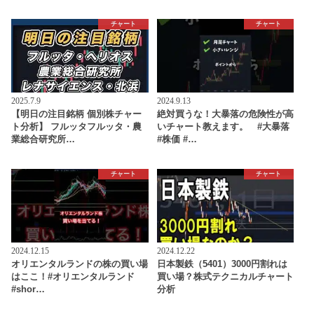
チャート
チャート
2025.7.9
2024.9.13
【明日の注目銘柄 個別株チャー
絶対買うな！大暴落の危険性が高
ト分析】 フルッタフルッタ・農
いチャート教えます。 #大暴落
業総合研究所…
#株価 #…
チャート
チャート
2024.12.15
2024.12.22
オリエンタルランドの株の買い場
日本製鉄（5401）3000円割れは
はここ！#オリエンタルランド
買い場？株式テクニカルチャート
#shor…
分析