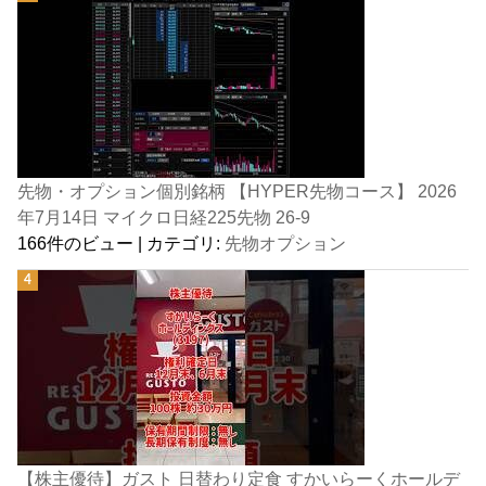
先物・オプション個別銘柄 【HYPER先物コース】 2026
年7月14日 マイクロ日経225先物 26-9
166件のビュー
|
カテゴリ:
先物オプション
【株主優待】ガスト 日替わり定食 すかいらーくホールデ