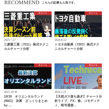
RECOMMEND
こちらの記事も人気です。
チャート
チャート
2025.7.27
2024.8.12
三菱重工業（7011）株式テクニ
トヨタ自動車（7203）株式テク
カルチャート分析
ニカルチャート分析
チャート
チャート
2025.10.30
2024.1.21
10/30 オリエンタルランド
【天然ガス落ち過ぎ】チャート分
(4661) 決算 ざっくりまとめ
析ライブ、FX、株、コモディテ
by …
ィ、暗号通貨…