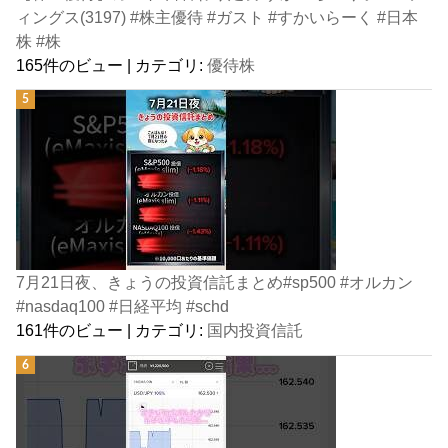
ィングス(3197) #株主優待 #ガスト #すかいらーく #日本
株 #株
165件のビュー
|
カテゴリ:
優待株
7月21日夜、きょうの投資信託まとめ#sp500 #オルカン
#nasdaq100 #日経平均 #schd
161件のビュー
|
カテゴリ:
国内投資信託