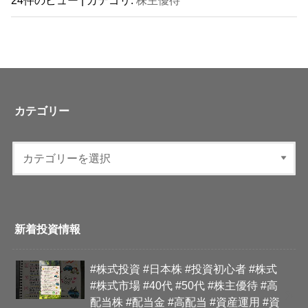
カテゴリー
新着投資情報
#株式投資 #日本株 #投資初心者 #株式
#株式市場 #40代 #50代 #株主優待 #高
配当株 #配当金 #高配当 #資産運用 #資