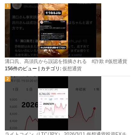
溝口氏、高須氏から誤認を指摘される #詐欺 #仮想通貨
156件のビュー
|
カテゴリ:
仮想通貨
ライトコイン（LTC/JPY） 2026/3/11 仮想通貨投資FXチ