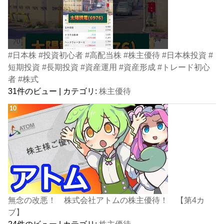
#日本株 #投資初心者 #高配当株 #株主優待 #日本株投資 #
短期投資 #長期投資 #資産運用 #資産形成 #トレード初心
者 #株式
31件のビュー
|
カテゴリ:
株主優待
無念の改悪！ 株式会社アトムの株主優待！ 【第4カ
ブ】
24件のビュー
|
カテゴリ:
株主優待