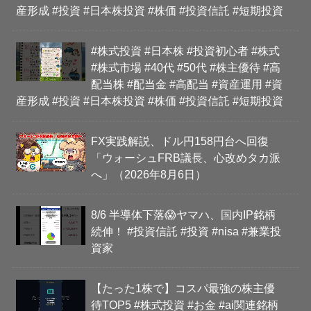
産形成 #投資 #日本株投資 #株価 #投資信託 #短期投資
#株式投資 #日本株 #投資初心者 #株式
#株式市場 #40代 #50代 #株主優待 #高
配当株 #配当金 #高配当 #資産運用 #資
産形成 #投資 #日本株投資 #株価 #投資信託 #短期投資
FX実践解説、ドル円158円台へ回復
「ウォーシュFRB議長、心改めタカ派
へ」（2026年8月6日）
8/6 半導体下落😱ヤマハ、国内IP銘柄
続伸！ #投資信託 #投資 #nisa #兼業投
資家
【たった1株で】コスパ最強の株主優
待TOP5 #株式投資 #お金 #ai関連銘柄