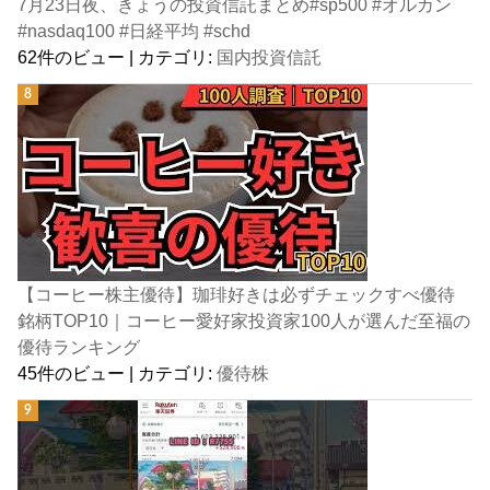
7月23日夜、きょうの投資信託まとめ#sp500 #オルカン
#nasdaq100 #日経平均 #schd
62件のビュー
|
カテゴリ:
国内投資信託
【コーヒー株主優待】珈琲好きは必ずチェックすべ優待
銘柄TOP10｜コーヒー愛好家投資家100人が選んだ至福の
優待ランキング
45件のビュー
|
カテゴリ:
優待株