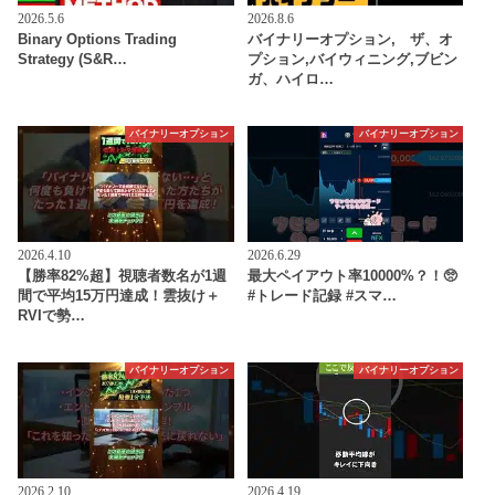
2026.5.6
2026.8.6
Binary Options Trading
バイナリーオプション, ザ、オ
Strategy (S&R…
プション,バイウィニング,ブビン
ガ、ハイロ…
バイナリーオプション
バイナリーオプション
2026.4.10
2026.6.29
【勝率82%超】視聴者数名が1週
最大ペイアウト率10000%？！🥺
間で平均15万円達成！雲抜け＋
#トレード記録 #スマ…
RVIで勢…
バイナリーオプション
バイナリーオプション
2026.2.10
2026.4.19