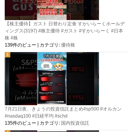
【株主優待】ガスト 日替わり定食 すかいらーくホールデ
ィングス(3197) #株主優待 #ガスト #すかいらーく #日本
株 #株
139件のビュー
|
カテゴリ:
優待株
7月21日夜、きょうの投資信託まとめ#sp500 #オルカン
#nasdaq100 #日経平均 #schd
135件のビュー
|
カテゴリ:
国内投資信託