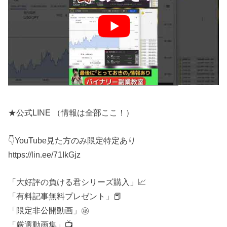
安心のビットウォレット対応で銀行振込・クレカもok
👇ここから7000円キャッシュバックあり
https://go.theoption.com/visit/?
bta=35947&brand=theoption
━━━━━━━━━━━━━━━━━━━━━
★公式LINE （情報は全部ここ！）
👇YouTube見た方のみ限定特定あり
https://lin.ee/71IkGjz
「大好評の負ける君シリーズ購入」📈
「有料記事無料プレゼント」📕
「限定非公開動画」㊙️
「厳選動画集」📺