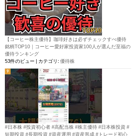
【コーヒー株主優待】珈琲好きは必ずチェックすべ優待
銘柄TOP10｜コーヒー愛好家投資家100人が選んだ至福の
優待ランキング
53件のビュー
|
カテゴリ:
優待株
#日本株 #投資初心者 #高配当株 #株主優待 #日本株投資 #
短期投資 #長期投資 #資産運用 #資産形成 #トレード初心