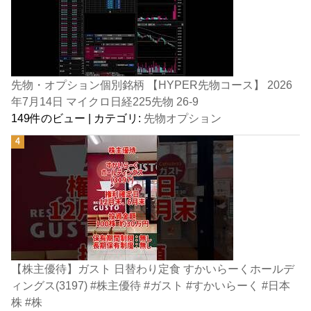
先物・オプション個別銘柄 【HYPER先物コース】 2026
年7月14日 マイクロ日経225先物 26-9
149件のビュー
|
カテゴリ:
先物オプション
【株主優待】ガスト 日替わり定食 すかいらーくホールデ
ィングス(3197) #株主優待 #ガスト #すかいらーく #日本
株 #株