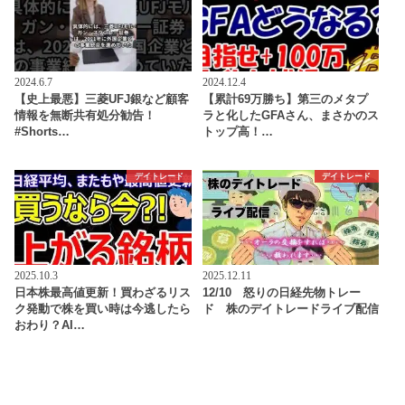
2024.6.7
2024.12.4
【史上最悪】三菱UFJ銀など顧客
【累計69万勝ち】第三のメタプ
情報を無断共有処分勧告！
ラと化したGFAさん、まさかのス
#Shorts…
トップ高！…
デイトレード
デイトレード
2025.10.3
2025.12.11
日本株最高値更新！買わざるリス
12/10 怒りの日経先物トレー
ク発動で株を買い時は今逃したら
ド 株のデイトレードライブ配信
おわり？AI…