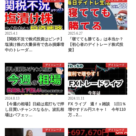
デイトレード
デイトレード
2025.4.1
2025.6.27
【関税不況で株式投資はピンチ】
「寝てても勝てる」は本当か？
塩漬け株の大量保有で含み損爆増
【初心者のデイトレード株式投
中のトレーダ…
資】
デイトレード
デイトレード
2024.8.13
2024.11.11
【今週の相場】日経は底打ちで押
FX ライブ 週ｆｘ雑談 1日1％
し目買いチャンスなるか。波乱相
増やすドル円スキャ！ 今年110
場はバフェッ…
万→2…
デイトレード
デイトレード