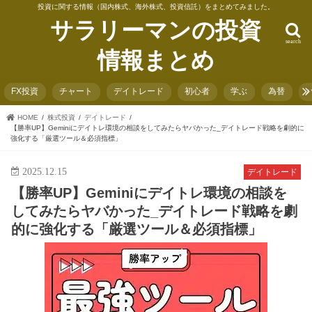
投資に関する情報（国内株式、海外株式、投資信託）をまとめてみました。
サラリーマンの投資
search
情報まとめ
FX投資
チャート
デイトレード
初心者
学ぶ
為替
HOME
株式投資
デイトレード
【勝率UP】Geminiにデイトレ環境の相談をしてみたらヤバかった_デイトレード戦略を劇的に
強化する「厳選ツール＆必須指標」
2025.12.15
デイトレード
【勝率UP】Geminiにデイトレ環境の相談を
してみたらヤバかった_デイトレード戦略を劇
的に強化する「厳選ツール＆必須指標」