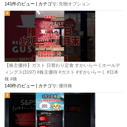
141件のビュー
|
カテゴリ:
先物オプション
【株主優待】ガスト 日替わり定食 すかいらーくホールデ
ィングス(3197) #株主優待 #ガスト #すかいらーく #日本
株 #株
140件のビュー
|
カテゴリ:
優待株