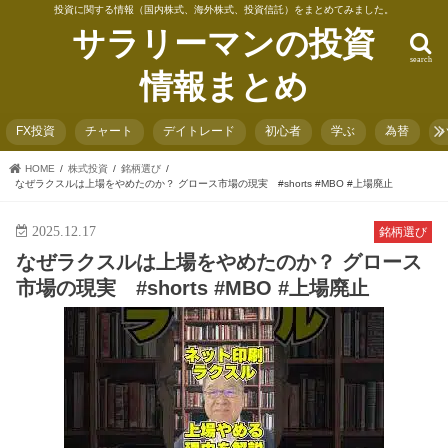
投資に関する情報（国内株式、海外株式、投資信託）をまとめてみました。
サラリーマンの投資
search
情報まとめ
FX投資
チャート
デイトレード
初心者
学ぶ
為替
HOME
株式投資
銘柄選び
なぜラクスルは上場をやめたのか？ グロース市場の現実 #shorts #MBO #上場廃止
2025.12.17
銘柄選び
なぜラクスルは上場をやめたのか？ グロース
市場の現実 #shorts #MBO #上場廃止