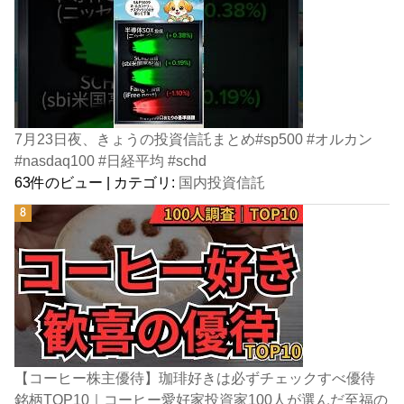
7月23日夜、きょうの投資信託まとめ#sp500 #オルカン
#nasdaq100 #日経平均 #schd
63件のビュー
|
カテゴリ:
国内投資信託
【コーヒー株主優待】珈琲好きは必ずチェックすべ優待
銘柄TOP10｜コーヒー愛好家投資家100人が選んだ至福の