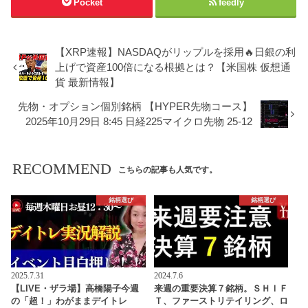
Pocket
feedly
【XRP速報】NASDAQがリップルを採用🔥日銀の利
上げで資産100倍になる根拠とは？【米国株 仮想通
貨 最新情報】
先物・オプション個別銘柄 【HYPER先物コース】
2025年10月29日 8:45 日経225マイクロ先物 25-12
RECOMMEND
こちらの記事も人気です。
銘柄選び
銘柄選び
2025.7.31
2024.7.6
【LIVE・ザラ場】高橋陽子今週
来週の重要決算７銘柄。ＳＨＩＦ
の「超！」わがままデイトレ
Ｔ、ファーストリテイリング、ロ