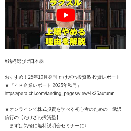
#銘柄選び #日本株
おすすめ！25年10月発刊 たけざわ投資塾 投資レポート
★『４Ｋ企業レポート 2025年秋号』
https://peraichi.com/landing_pages/view/4k25autumn
★オンラインで株式投資を学べる初心者のための 武沢
信行の【たけざわ投資塾】
まずは気軽に無料説明会セミナーに↓