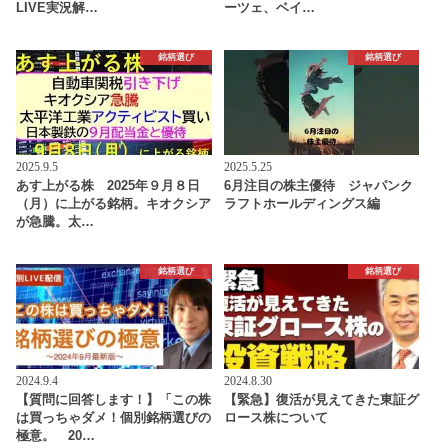
LIVE実況解…
ーツェ、ベイ…
銘柄選び
銘柄選び
2025.9.5
2025.5.25
あす上がる株 2025年９月８日
6月注目の株主優待 ジャパンク
（月）に上がる銘柄。キオクシア
ラフトホールディングス編
が急騰。太…
銘柄選び
銘柄選び
2024.9.4
2024.8.30
【質問に回答します！】「この株
【緊急】復活が見えてきた東証グ
は買っちゃダメ！個別銘柄選びの
ロース株について
極意。 20…