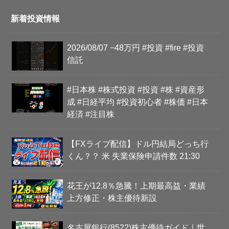
新着投資情報
2026/08/07 −48万円 #投資 #fire #投資
信託
#日本株 #株式投資 #投資 #株 #資産形
成 #日経平均 #投資初心者 #株価 #日本
経済 #注目株
【FXライブ配信】ドル円結局どっち行
くん？？ 米 失業保険申請件数 21:30
花王が12.8％急騰！上期最高益・業績
上方修正・株主優待新設
名古屋銀行(8522)株主優待ガイド｜世