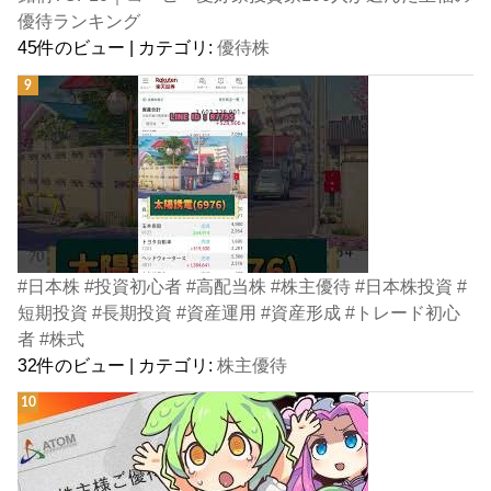
優待ランキング
45件のビュー
|
カテゴリ:
優待株
#日本株 #投資初心者 #高配当株 #株主優待 #日本株投資 #
短期投資 #長期投資 #資産運用 #資産形成 #トレード初心
者 #株式
32件のビュー
|
カテゴリ:
株主優待