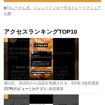
■FXぷーさん式 トレンドフォロー手法トレードマニュア
ル輝
アクセスランキングTOP10
溝口氏、高須氏から誤認を指摘される #詐欺 #仮想通貨
157件のビュー
|
カテゴリ:
仮想通貨