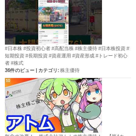
#日本株 #投資初心者 #高配当株 #株主優待 #日本株投資 #
短期投資 #長期投資 #資産運用 #資産形成 #トレード初心
者 #株式
36件のビュー
|
カテゴリ:
株主優待