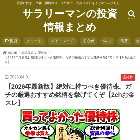
投資に関する情報（国内株式、海外株式、投資信託）をまとめてみました。
サラリーマンの投資
search
情報まとめ
FX投資
チャート
デイトレード
初心者
学ぶ
為替
HOME
株式投資
優待株
【2026年最新版】絶対に持つべき優待株。ガチの厳選おすすめ銘柄を挙げてくぞ【2chお金ス
レ】
2026.04.01
優待株
【2026年最新版】絶対に持つべき優待株。ガ
チの厳選おすすめ銘柄を挙げてくぞ【2chお金
スレ】