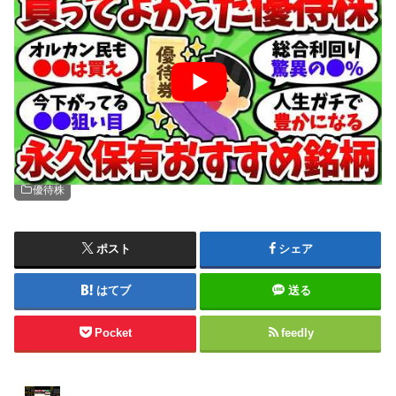
「この選択で人生が変わる…あなたはどうする？」衝撃
の展開をぜひ体験してください。高評価と登録お願いし
ます。#修羅場 #お金 #スカッと #選択 #人生
優待株
ポスト
シェア
はてブ
送る
Pocket
feedly