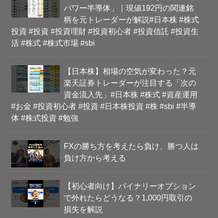
パワー半導体」｜現値192円の関連銘
柄を元トレーダーが解説#日本株 #株式
投資 #投資 #投資理財 #投資初心者 #投資信託 #投資生
活 #株式 #株式市場 #sbi
【日本株】相場の空気が変わった？元
楽天証券トレーダーが注目する「次の
資金流入先」#日本株 #株式 #資産運用
#お金 #投資初心者 #投資 #日本株投資 #株 #sbi #半導
体 #株式投資 #勉強
FXの勝ち方を考えたら負け、勝つ人は
負け方から考える
【初心者向け】バイナリーオプション
で外れたらどうなる？1,000円取引の
損失を解説