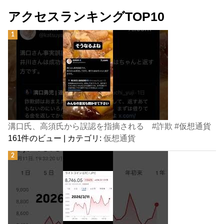
アクセスランキングTOP10
溝口氏、高須氏から誤認を指摘される #詐欺 #仮想通貨
161件のビュー
|
カテゴリ:
仮想通貨