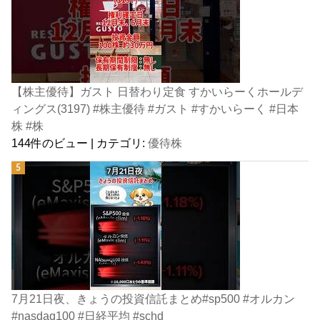
【株主優待】ガスト 日替わり定食 すかいらーくホールデ
ィングス(3197) #株主優待 #ガスト #すかいらーく #日本
株 #株
144件のビュー
|
カテゴリ:
優待株
7月21日夜、きょうの投資信託まとめ#sp500 #オルカン
#nasdaq100 #日経平均 #schd