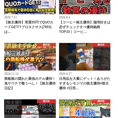
2026.7.11
2026.8.4
【株主優待】実質85円でQUOカ
【コーヒー株主優待】珈琲好きは
ードGET!?プロネクサス(7893)
必ずチェックすべ優待銘柄
は…
TOP10｜コーヒ…
優待株
優待株
2024.11.12
2026.6.27
商船株の隠れた最強ホテル優待！
日用品を大量にゲット！ありがた
鬼サウナで整うべし！【株主優待
すぎるシモジマの株主優待#株主
日記】
優待 #日用…
優待株
優待株