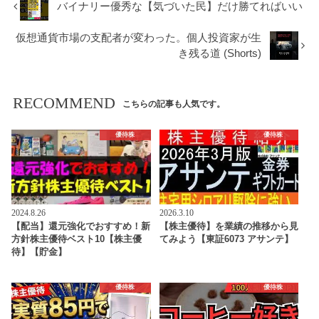
バイナリー優秀な【気づいた民】だけ勝てればいい
仮想通貨市場の支配者が変わった。個人投資家が生
き残る道 (Shorts)
RECOMMEND
こちらの記事も人気です。
優待株
優待株
2024.8.26
2026.3.10
【配当】還元強化でおすすめ！新
【株主優待】を業績の推移から見
方針株主優待ベスト10【株主優
てみよう【東証6073 アサンテ】
待】【貯金】
優待株
優待株