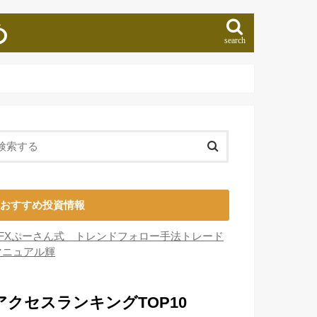
め
search
おすすめ投資情報
■FXぷーさん式 トレンドフォロー手法トレード
マニュアル輝
アクセスランキングTOP10