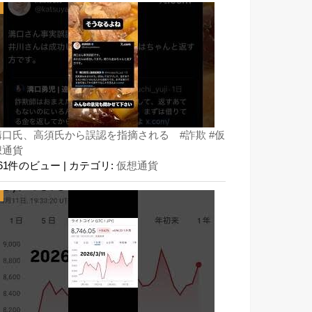
溝口氏、高須氏から誤認を指摘される #詐欺 #仮
想通貨
161件のビュー
|
カテゴリ:
仮想通貨