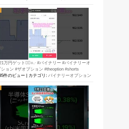
21万円ゲット👍🏻⟡.· #バイナリー #バイナリーオ
ション #ザオプション #theoption #shorts
135件のビュー
|
カテゴリ:
バイナリーオプション