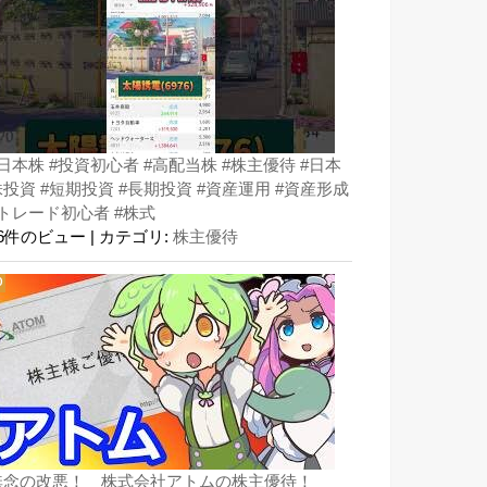
#日本株 #投資初心者 #高配当株 #株主優待 #日本
株投資 #短期投資 #長期投資 #資産運用 #資産形成
#トレード初心者 #株式
36件のビュー
|
カテゴリ:
株主優待
無念の改悪！ 株式会社アトムの株主優待！