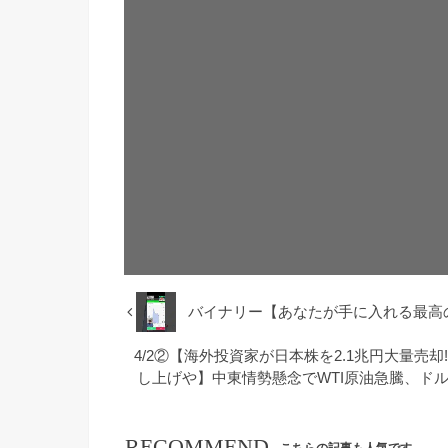
バイナリー【あなたが手に入れる最高
4/2②【海外投資家が日本株を2.1兆円大量売却‼
し上げや】中東情勢懸念でWTI原油急騰、ド
RECOMMEND