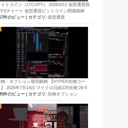
イトコイン（LTC/JPY） 2026/3/11 仮想通貨投
資FXチャート 仮想通貨ビットコイン関連銘柄
157件のビュー
|
カテゴリ:
仮想通貨
先物・オプション個別銘柄 【HYPER先物コー
】 2026年7月14日 マイクロ日経225先物 26-9
145件のビュー
|
カテゴリ:
先物オプション