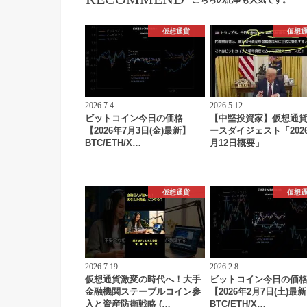
こちらの記事も人気です。
仮想通貨
仮想
2026.7.4
2026.5.12
ビットコイン今日の価格
【中堅投資家】仮想通
【2026年7月3日(金)最新】
ースダイジェスト「202
BTC/ETH/X…
月12日概要」
仮想通貨
仮想
2026.7.19
2026.2.8
仮想通貨激変の時代へ！大手
ビットコイン今日の価
金融機関ステーブルコイン参
【2026年2月7日(土)最
入と資産防衛戦略 (…
BTC/ETH/X…