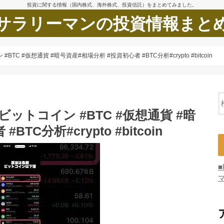
投資に関する情報（国内株式、海外株式、投資信託）をまとめてみました。
サラリーマンの投資情報まと
C #仮想通貨 #暗号資産#相場分析 #投資初心者 #BTC分析#crypto #bitcoin
ットコイン #BTC #仮想通貨 #暗
TC分析#crypto #bitcoin