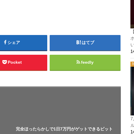
ホ
シェア
はてブ
い
Pocket
feedly
7
ル
完全ほったらかしで1日7万円がゲットできるビット