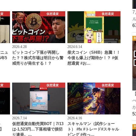
7
通貨
仮想通貨
仮想通貨
ル
2026.4.28
2024.6.14
貨ニュ
ビットコイン下落が再開し
柴犬コイン（SHIB）急騰！！
6年5
た？？株式市場は明日から警
今後も爆上げ期待か！？ #仮
戒売りが発生する！？
想通貨 #お…
通貨
仮想通貨
仮想通貨
2026.7.14
2026.4.16
格
仮想通貨自動売買BOT｜7/13
スキャルマン（試作ショー
新】
は-1,523円…下落相場で損切
ト） #fx #トレード#スキャル
り連発。…
ピング #作っ…