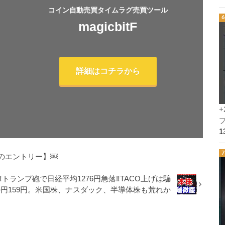
コイン自動売買タイムラグ売買ツール
magicbitF
詳細はコチラから
+
プ
のエントリー】￼
️トランプ砲で日経平均1276円急落‼️TACO上げは騙
ル円159円。米国株、ナスダック、半導体株も荒れか