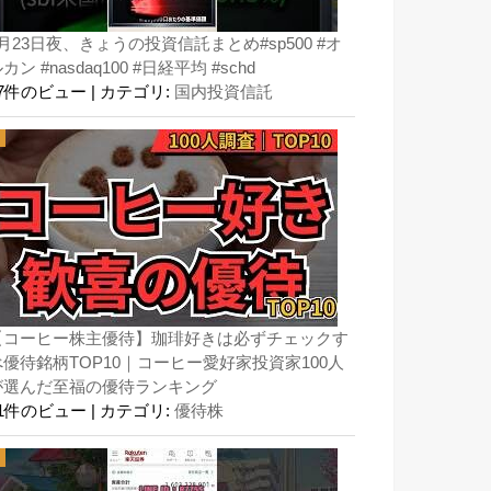
月23日夜、きょうの投資信託まとめ#sp500 #オ
カン #nasdaq100 #日経平均 #schd
67件のビュー
|
カテゴリ:
国内投資信託
【コーヒー株主優待】珈琲好きは必ずチェックす
べ優待銘柄TOP10｜コーヒー愛好家投資家100人
が選んだ至福の優待ランキング
51件のビュー
|
カテゴリ:
優待株