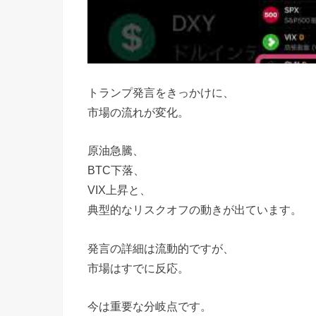
トランプ発言をきっかけに、
市場の流れが変化。
原油急騰、
BTC下落、
VIX上昇と、
典型的なリスクオフの動きが出ています。
発言の詳細は流動的ですが、
市場はすでに反応。
今は重要な分岐点です。