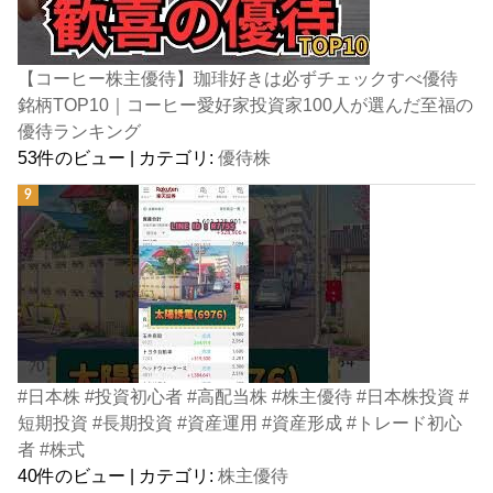
【コーヒー株主優待】珈琲好きは必ずチェックすべ優待
銘柄TOP10｜コーヒー愛好家投資家100人が選んだ至福の
優待ランキング
53件のビュー
|
カテゴリ:
優待株
#日本株 #投資初心者 #高配当株 #株主優待 #日本株投資 #
短期投資 #長期投資 #資産運用 #資産形成 #トレード初心
者 #株式
40件のビュー
|
カテゴリ:
株主優待