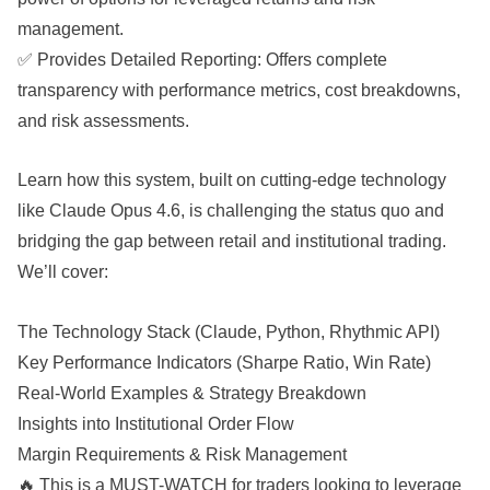
management.
✅ Provides Detailed Reporting: Offers complete
transparency with performance metrics, cost breakdowns,
and risk assessments.
Learn how this system, built on cutting-edge technology
like Claude Opus 4.6, is challenging the status quo and
bridging the gap between retail and institutional trading.
We’ll cover:
The Technology Stack (Claude, Python, Rhythmic API)
Key Performance Indicators (Sharpe Ratio, Win Rate)
Real-World Examples & Strategy Breakdown
Insights into Institutional Order Flow
Margin Requirements & Risk Management
🔥 This is a MUST-WATCH for traders looking to leverage