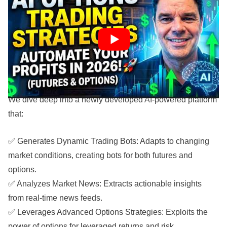
In this groundbreaking video, Brian from FontLabs.net
reveals a revolutionary system for AI options trading
strategies and futures, designed to give you an edge in
today’s market. Discover how AI is automating complex
trading decisions, analyzing institutional order flow, and
generating profitable trades 24/7.
We dive deep into a newly developed AI-powered platform
that:
✅ Generates Dynamic Trading Bots: Adapts to changing
market conditions, creating bots for both futures and
options.
✅ Analyzes Market News: Extracts actionable insights
from real-time news feeds.
✅ Leverages Advanced Options Strategies: Exploits the
power of options for leveraged returns and risk