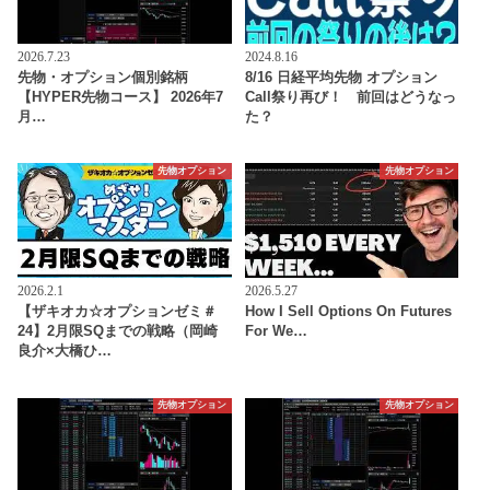
2026.7.23
2024.8.16
先物・オプション個別銘柄
8/16 日経平均先物 オプション
【HYPER先物コース】 2026年7
Call祭り再び！ 前回はどうなっ
月…
た？
先物オプション
先物オプション
2026.2.1
2026.5.27
【ザキオカ☆オプションゼミ＃
How I Sell Options On Futures
24】2月限SQまでの戦略（岡崎
For We…
良介×大橋ひ…
先物オプション
先物オプション