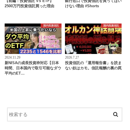
【前編：投資信託 VS ETF】
銀行窓口で投資信託を買ってはい
2500万円投資信託買った理由
けない理由 #Shorts
国内投資信託
国内投資信託
2024.11.29
2026.7.27
新NISAの成長投資枠対応【日本
投資信託の「運用報告書」を読ま
時間、日本国内で取引可能なダウ
ない奴はカモ。信託報酬の裏の罠
平均のET…