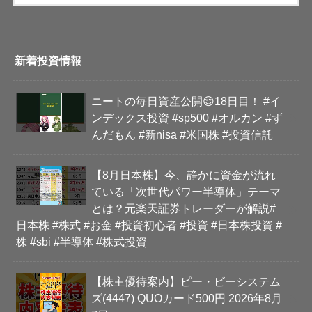
新着投資情報
ニートの毎日資産公開😌18日目！ #イ
ンデックス投資 #sp500 #オルカン #ず
んだもん #新nisa #米国株 #投資信託
【8月日本株】今、静かに資金が流れ
ている「次世代パワー半導体」テーマ
とは？元楽天証券トレーダーが解説#
日本株 #株式 #お金 #投資初心者 #投資 #日本株投資 #
株 #sbi #半導体 #株式投資
【株主優待案内】ピー・ビーシステム
ズ(4447) QUOカード500円 2026年8月