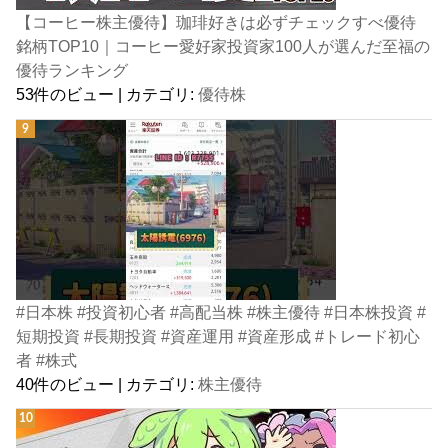
【コーヒー株主優待】珈琲好きは必ずチェックすべ優待
銘柄TOP10｜コーヒー愛好家投資家100人が選んだ至福の
優待ランキング
53件のビュー
|
カテゴリ:
優待株
#日本株 #投資初心者 #高配当株 #株主優待 #日本株投資 #
短期投資 #長期投資 #資産運用 #資産形成 #トレード初心
者 #株式
40件のビュー
|
カテゴリ:
株主優待