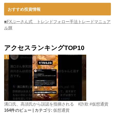
おすすめ投資情報
■FXぷーさん式 トレンドフォロー手法トレードマニュア
ル輝
アクセスランキングTOP10
溝口氏、高須氏から誤認を指摘される #詐欺 #仮想通貨
164件のビュー
|
カテゴリ:
仮想通貨