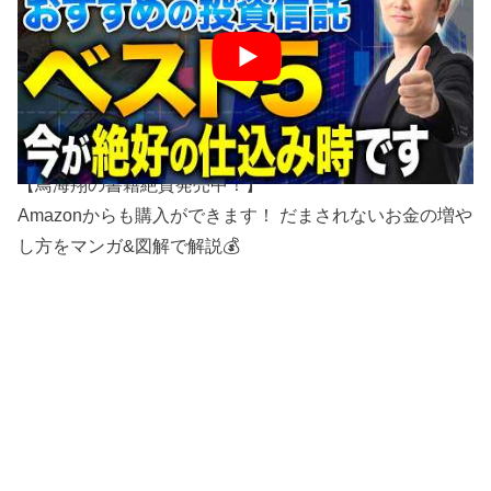
https://chall.site/cp_20260320
▼“YouTubeでは話せない”失敗しない投資信託の選び方▼
https://toriumi-fp.com//lp-fire/
公式LINE限定でお教えします！
【鳥海翔の書籍絶賛発売中！】
Amazonからも購入ができます！ だまされないお金の増や
し方をマンガ&図解で解説💰