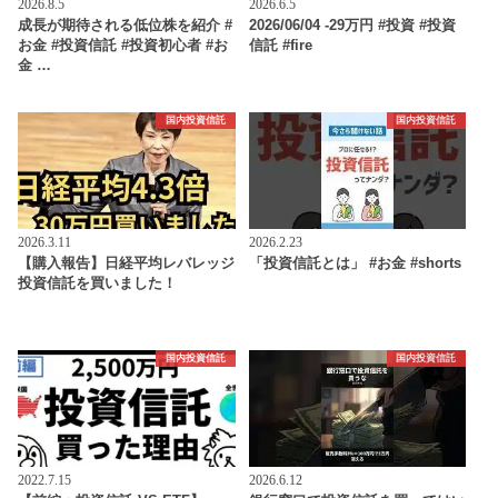
2026.8.5
2026.6.5
成長が期待される低位株を紹介 #
2026/06/04 -29万円 #投資 #投資
お金 #投資信託 #投資初心者 #お
信託 #fire
金 …
国内投資信託
国内投資信託
2026.3.11
2026.2.23
【購入報告】日経平均レバレッジ
「投資信託とは」 #お金 #shorts
投資信託を買いました！
国内投資信託
国内投資信託
2022.7.15
2026.6.12