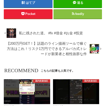
はてブ
送る
Pocket
feedly
私に残された道。 #fx #借金 #お金 #投資
【200万円GET！】話題のライン描画ツールで稼ぐ
方法はこれ！リスク1万円でできるアルパカ式トレ
ードが新業者と相性抜群な件
RECOMMEND
こちらの記事も人気です。
国内投資信託
国内投資信託