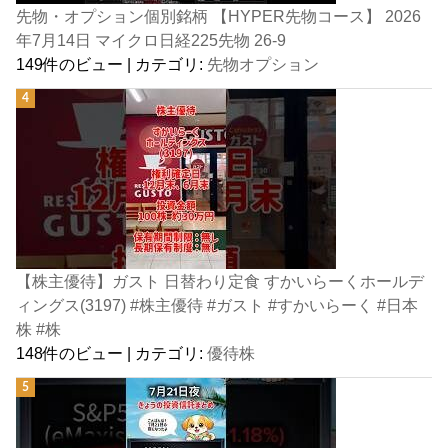
先物・オプション個別銘柄 【HYPER先物コース】 2026
年7月14日 マイクロ日経225先物 26-9
149件のビュー
|
カテゴリ:
先物オプション
【株主優待】ガスト 日替わり定食 すかいらーくホールデ
ィングス(3197) #株主優待 #ガスト #すかいらーく #日本
株 #株
148件のビュー
|
カテゴリ:
優待株