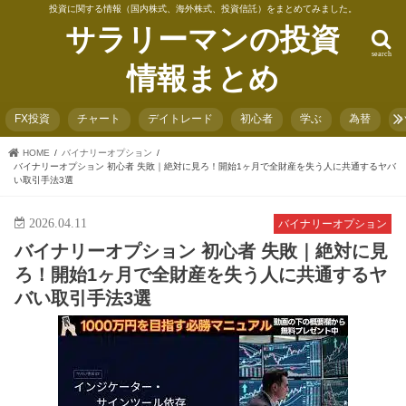
投資に関する情報（国内株式、海外株式、投資信託）をまとめてみました。
サラリーマンの投資
search
情報まとめ
FX投資
チャート
デイトレード
初心者
学ぶ
為替
HOME
バイナリーオプション
バイナリーオプション 初心者 失敗｜絶対に見ろ！開始1ヶ月で全財産を失う人に共通するヤバ
い取引手法3選
2026.04.11
バイナリーオプション
バイナリーオプション 初心者 失敗｜絶対に見
ろ！開始1ヶ月で全財産を失う人に共通するヤ
バい取引手法3選