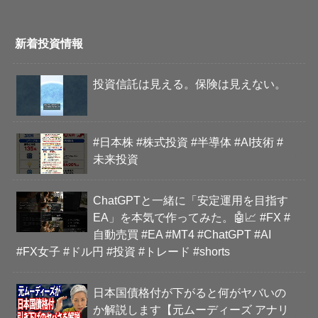
新着投資情報
投資信託は見える。保険は見えない。
#日本株 #株式投資 #半導体 #AI技術 #
未来投資
ChatGPTと一緒に「安定運用を目指す
EA」を本気で作ってみた。🤖📈 #FX #
自動売買 #EA #MT4 #ChatGPT #AI
#FX女子 #ドル円 #投資 #トレード #shorts
日本国債格付が下がると何がヤバいの
か解説します【元ムーディーズ アナリ