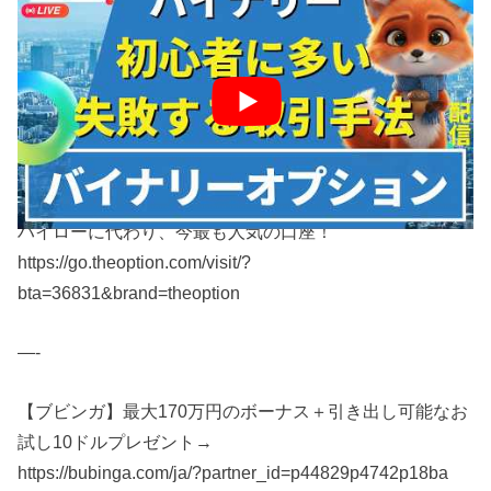
バイナリーオプション 初心者 失敗を避けるための、1000
万円を目指すバイナリー必勝マニュアル無料プレゼント
中→
https://utage-system.com/p/S0CLfc2TKjZR?
ftid=lcK36qFzzywf
—–
ハイローに代わり、今最も人気の口座！
https://go.theoption.com/visit/?
bta=36831&brand=theoption
—-
【ブビンガ】最大170万円のボーナス＋引き出し可能なお
試し10ドルプレゼント→
https://bubinga.com/ja/?partner_id=p44829p4742p18ba