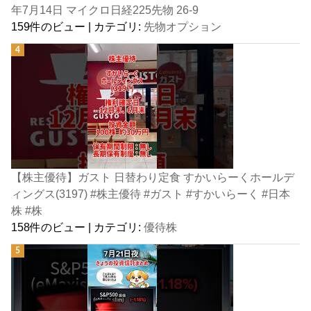
年7月14日 マイクロ日経225先物 26-9
159件のビュー
|
カテゴリ:
先物オプション
【株主優待】ガスト 日替わり定食 すかいらーくホールデ
ィングス(3197) #株主優待 #ガスト #すかいらーく #日本
株 #株
158件のビュー
|
カテゴリ:
優待株