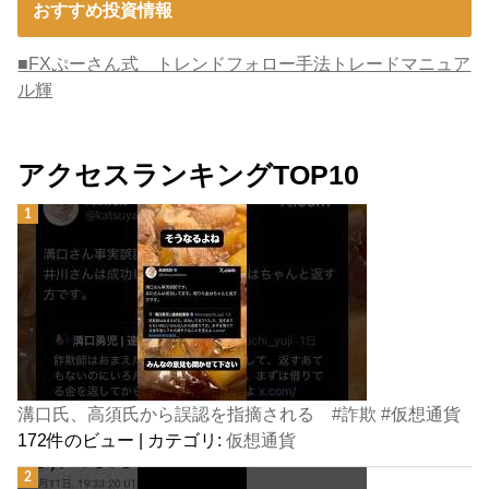
おすすめ投資情報
■FXぷーさん式 トレンドフォロー手法トレードマニュア
ル輝
アクセスランキングTOP10
溝口氏、高須氏から誤認を指摘される #詐欺 #仮想通貨
172件のビュー
|
カテゴリ:
仮想通貨