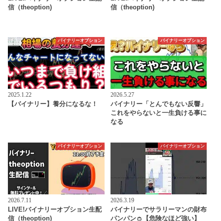
信（theoption)
信（theoption)
バイナリーオプション
バイナリーオプション
2025.1.22
2026.5.27
【バイナリー】養分になるな！
バイナリー「とんでもない反響」
これをやらないと一生負ける事に
なる
バイナリーオプション
バイナリーオプション
2026.7.11
2026.3.19
LIVE!バイナリーオプション生配
バイナリーでサラリーマンの財布
信（theoption)
パンパン👛【危険なほど強い】