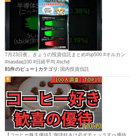
7月23日夜、きょうの投資信託まとめ#sp500 #オルカン
#nasdaq100 #日経平均 #schd
81件のビュー
|
カテゴリ:
国内投資信託
【コーヒー株主優待】珈琲好きは必ずチェックすべ優待