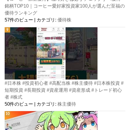
銘柄TOP10｜コーヒー愛好家投資家100人が選んだ至福の
優待ランキング
57件のビュー
|
カテゴリ:
優待株
#日本株 #投資初心者 #高配当株 #株主優待 #日本株投資 #
短期投資 #長期投資 #資産運用 #資産形成 #トレード初心
者 #株式
50件のビュー
|
カテゴリ:
株主優待