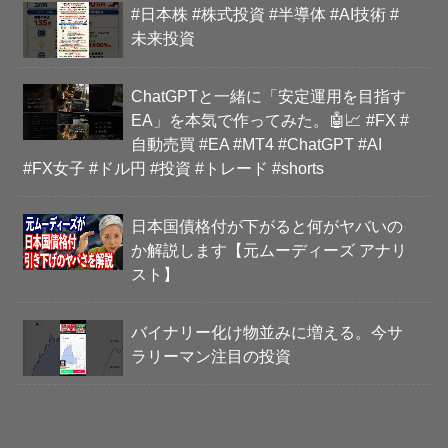
#日本株 #株式投資 #半導体 #AI技術 #
未来投資
ChatGPTと一緒に「安定運用を目指す
EA」を本気で作ってみた。🤖📈 #FX #
自動売買 #EA #MT4 #ChatGPT #AI
#FX女子 #ドル円 #投資 #トレード #shorts
日本国債格付が下がると何がヤバいの
か解説します【元ムーディーズ アナリ
スト】
バイナリー化け物並みに増える。今サ
ラリーマン注目の投資