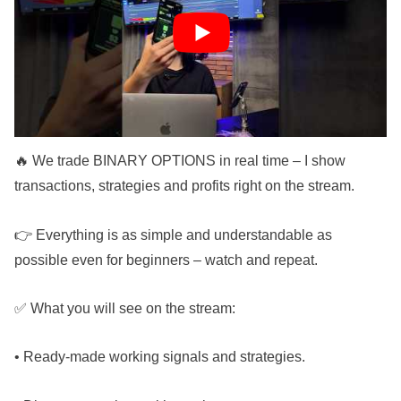
👉 Go to my Telegram 👉 🔥
https://t.me/+2Xt_RCoWhi8zN2Fi 🔥
📩 There are closed signals, training and help from me
personally!
🔥 We trade BINARY OPTIONS in real time – I show
transactions, strategies and profits right on the stream.
👉 Everything is as simple and understandable as
possible even for beginners – watch and repeat.
✅ What you will see on the stream:
• Ready-made working signals and strategies.