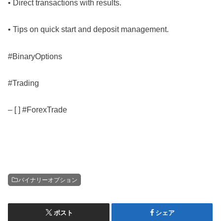
• Direct transactions with results.
• Tips on quick start and deposit management.
#BinaryOptions
#Trading
– [ ] #ForexTrade
バイナリーオプション
ポスト
シェア