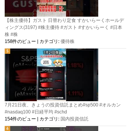
【株主優待】ガスト 日替わり定食 すかいらーくホールデ
ィングス(3197) #株主優待 #ガスト #すかいらーく #日本
株 #株
158件のビュー
|
カテゴリ:
優待株
7月21日夜、きょうの投資信託まとめ#sp500 #オルカン
#nasdaq100 #日経平均 #schd
154件のビュー
|
カテゴリ:
国内投資信託