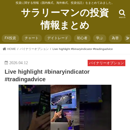
投資に関する情報（国内株式、海外株式、投資信託）をまとめてみました。
サラリーマンの投資
search
情報まとめ
FX投資
チャート
デイトレード
初心者
学ぶ
為替
HOME
バイナリーオプション
Live highlight #binaryindicator #tradingadvice
2026.04.12
バイナリーオプション
Live highlight #binaryindicator
#tradingadvice