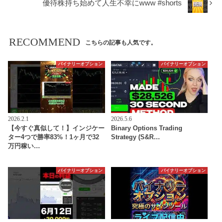
優待株持ち始めて人生不幸にwww #shorts
RECOMMEND
こちらの記事も人気です。
バイナリーオプション
バイナリーオプション
2026.2.1
2026.5.6
【今すぐ真似して！】インジケー
Binary Options Trading
ター4つで勝率83%！1ヶ月で32
Strategy (S&R…
万円稼い…
バイナリーオプション
バイナリーオプション