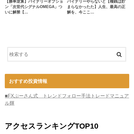
【勝率逆算】バイナリーオプショ
バイナリーやらないと【種銭は貯
ン「次世代シグナルOMEGA」つ
まらなかったた】人生、最高の正
いに解禁【…
解を、今ここ…
おすすめ投資情報
■FXぷーさん式 トレンドフォロー手法トレードマニュア
ル輝
アクセスランキングTOP10