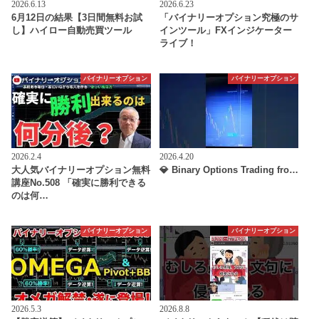
2026.6.13
2026.6.23
6月12日の結果【3日間無料お試
「バイナリーオプション究極のサ
し】ハイロー自動売買ツール
インツール」FXインジケーター
ライブ！
バイナリーオプション
バイナリーオプション
2026.2.4
2026.4.20
大人気バイナリーオプション無料
💎 Binary Options Trading fro…
講座No.508 「確実に勝利できる
のは何…
バイナリーオプション
バイナリーオプション
2026.5.3
2026.8.8