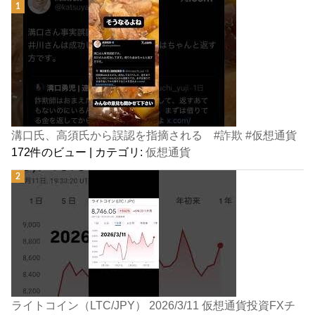
溝口氏、高須氏から誤認を指摘される #詐欺 #仮想通貨
172件のビュー
|
カテゴリ:
仮想通貨
ライトコイン（LTC/JPY） 2026/3/11 仮想通貨投資FXチ