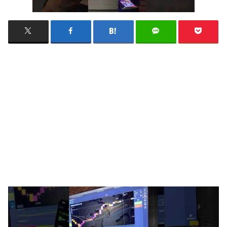
#BinaryOptions #Trading #ForexTrade