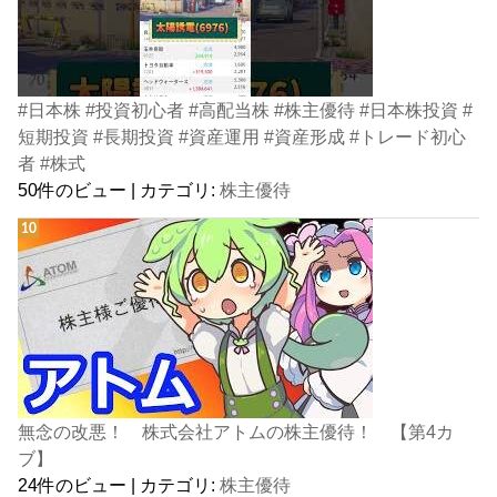
#日本株 #投資初心者 #高配当株 #株主優待 #日本株投資 #
短期投資 #長期投資 #資産運用 #資産形成 #トレード初心
者 #株式
50件のビュー
|
カテゴリ:
株主優待
無念の改悪！ 株式会社アトムの株主優待！ 【第4カ
ブ】
24件のビュー
|
カテゴリ:
株主優待