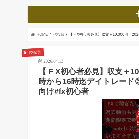
HOME
FX投資
【 F X初心者必見】収支＋10,300円 20
FX投資
2026.04.13
【 F X初心者必見】収支＋10,
時から16時迄デイトレード😊#
向け#fx初心者