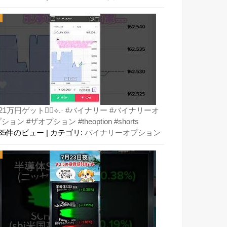
21万円ゲット👍🏻⟡.· #バイナリー #バイナリーオ
ション #ザオプション #theoption #shorts
135件のビュー
|
カテゴリ:
バイナリーオプション