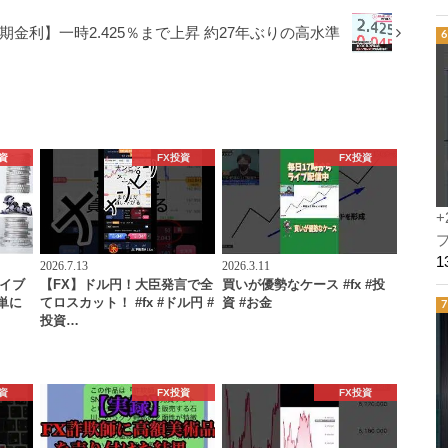
期金利】一時2.425％まで上昇 約27年ぶりの高水準
資
FX投資
FX投資
+
プ
2026.7.13
2026.3.11
ライブ
【FX】ドル円！大臣発言で全
買いが優勢なケース #fx #投
単に
てロスカット！ #fx #ドル円 #
資 #お金
投資…
資
FX投資
FX投資