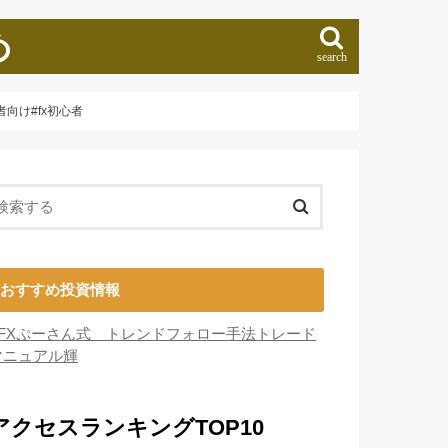
め
search
心者向け#fx初心者
おすすめ投資情報
■FXぷーさん式 トレンドフォロー手法トレード
マニュアル輝
アクセスランキングTOP10