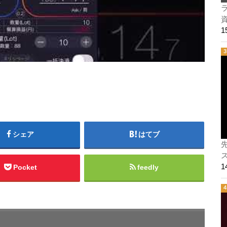
ラ
シェア
はてブ
ス
Pocket
feedly