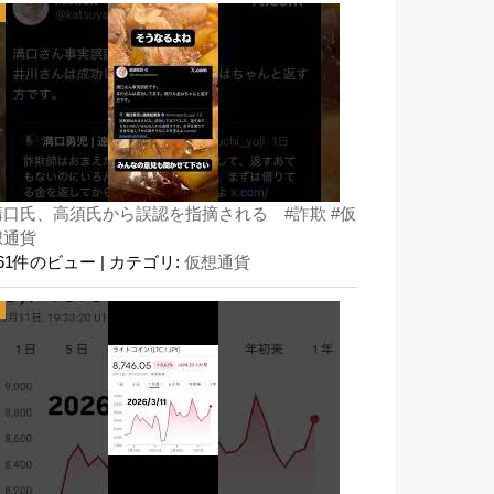
溝口氏、高須氏から誤認を指摘される #詐欺 #仮
想通貨
161件のビュー
|
カテゴリ:
仮想通貨