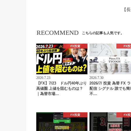
【長
RECOMMEND
こちらの記事も人気です。
FX投資
FX投
2026.7.23
2026.7.30
【FX】7/23 ドル円40年ぶり
2026/7/ 投資 為替 FX 
高値圏 上値を阻むものは？
配信 シグナル 誰でも簡
｜為替市場…
不…
FX投資
FX投