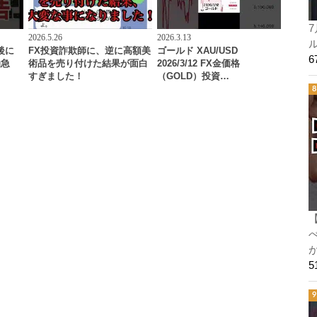
7
2026.5.26
2026.3.13
ル
け後に
FX投資詐欺師に、逆に高額美
ゴールド XAU/USD
油急
術品を売り付けた結果が面白
2026/3/12 FX金価格
すぎました！
（GOLD）投資…