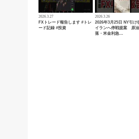
2026.3.27
2026.3.26
FXトレード報告します #トレ
2026年3月25日 NY引
ード記録 #投資
イランへ停戦提案 原
落・米金利急…