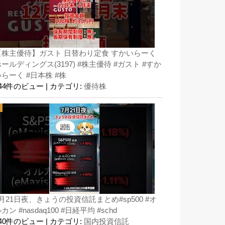
【株主優待】ガスト 日替わり定食 すかいらーく
ールディングス(3197) #株主優待 #ガスト #すか
らーく #日本株 #株
144件のビュー
|
カテゴリ:
優待株
月21日夜、きょうの投資信託まとめ#sp500 #オ
カン #nasdaq100 #日経平均 #schd
140件のビュー
|
カテゴリ:
国内投資信託