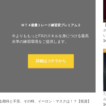
ＭＴ４裁量トレード練習君プレミアム２
ホ
い
今よりももっとFXのスキルを身につける最高
水準の練習環境をご提供します。
詳細はコチラから
7
ル
る期待と不安、その時、イーロン・マスクは！？【投資】