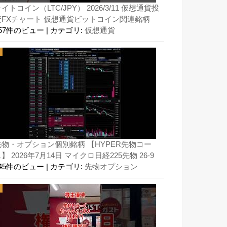
イトコイン（LTC/JPY） 2026/3/11 仮想通貨投
資FXチャート 仮想通貨ビットコイン関連銘柄
157件のビュー
|
カテゴリ:
仮想通貨
先物・オプション個別銘柄 【HYPER先物コー
】 2026年7月14日 マイクロ日経225先物 26-9
145件のビュー
|
カテゴリ:
先物オプション