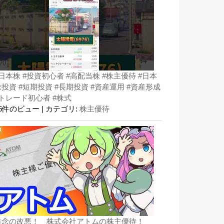
#日本株 #投資初心者 #高配当株 #株主優待 #日本
株投資 #短期投資 #長期投資 #資産運用 #資産形成
#トレード初心者 #株式
36件のビュー
|
カテゴリ:
株主優待
無念の改悪！ 株式会社アトムの株主優待！