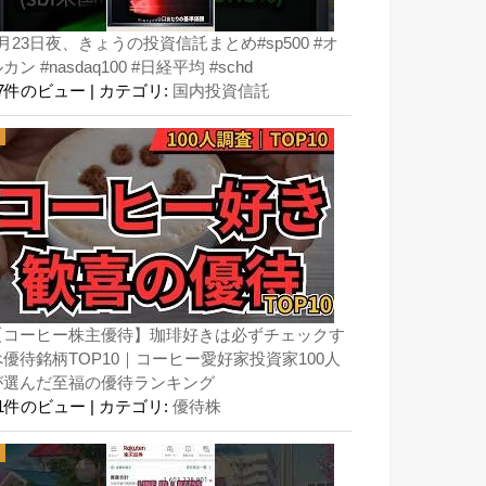
月23日夜、きょうの投資信託まとめ#sp500 #オ
カン #nasdaq100 #日経平均 #schd
67件のビュー
|
カテゴリ:
国内投資信託
【コーヒー株主優待】珈琲好きは必ずチェックす
べ優待銘柄TOP10｜コーヒー愛好家投資家100人
が選んだ至福の優待ランキング
51件のビュー
|
カテゴリ:
優待株