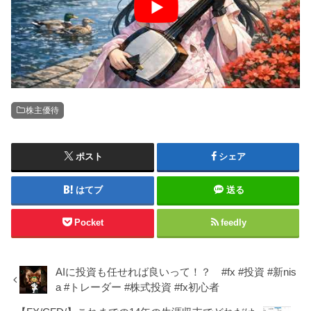
#オリジナル曲 #ヒップホップ #三味線
株主優待
ポスト
シェア
はてブ
送る
Pocket
feedly
AIに投資も任せれば良いって！？ #fx #投資 #新nis
a #トレーダー #株式投資 #fx初心者