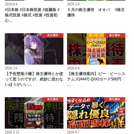
2026.8.4
2026.5.6
#日本株 #日本株投資 #急騰株 #
５月の株主優待 オオバ #株主
株式投資 #株式 #投資 #投資初
優待
心…
株主優待
株主優待
2026.3.6
2026.8.8
【予告堕落小噺】株主優待とか使
【株主優待案内】ピー・ビーシス
って思うのですが、絶妙に使わな
テムズ(4447) QUOカード500円
いほうがいい…
…
株主優待
株主優待
2026.2.15
2026.8.7