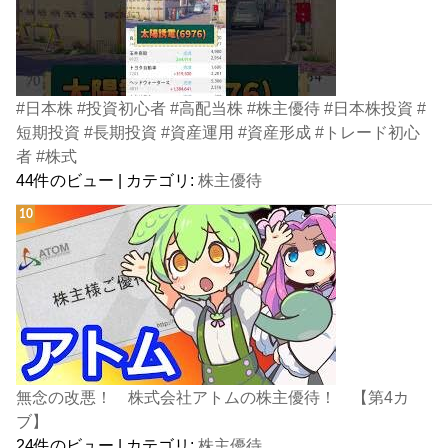
#日本株 #投資初心者 #高配当株 #株主優待 #日本株投資 #
短期投資 #長期投資 #資産運用 #資産形成 #トレード初心
者 #株式
44件のビュー
|
カテゴリ:
株主優待
無念の改悪！ 株式会社アトムの株主優待！ 【第4カ
ブ】
24件のビュー
|
カテゴリ:
株主優待