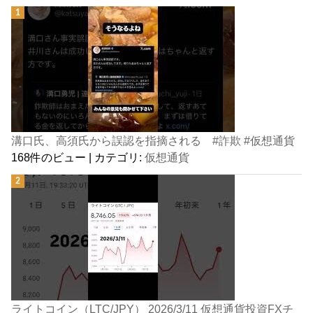
溝口氏、高須氏から誤認を指摘される #詐欺 #仮想通貨
168件のビュー
|
カテゴリ:
仮想通貨
ライトコイン（LTC/JPY） 2026/3/11 仮想通貨投資FXチ