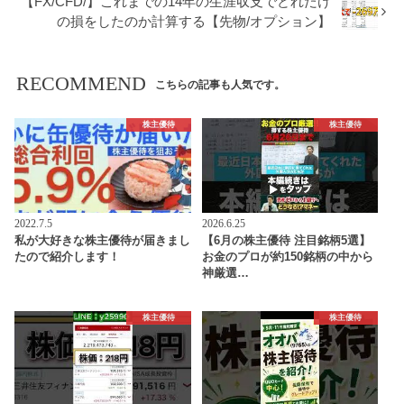
【FX/CFD/】これまでの14年の生涯収支でどれだけ
の損をしたのか計算する【先物/オプション】
RECOMMEND
こちらの記事も人気です。
株主優待
株主優待
2022.7.5
2026.6.25
私が大好きな株主優待が届きまし
【6月の株主優待 注目銘柄5選】
たので紹介します！
お金のプロが約150銘柄の中から
神厳選…
株主優待
株主優待