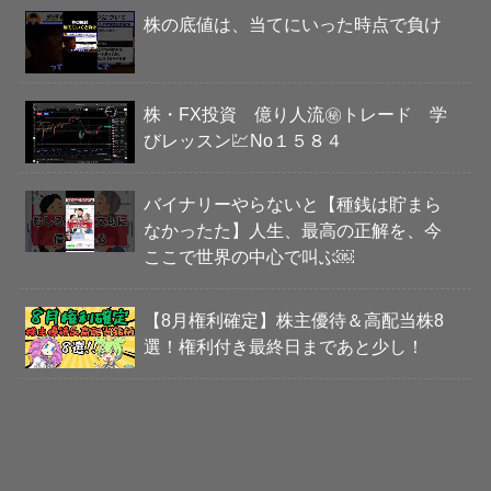
株の底値は、当てにいった時点で負け
株・FX投資 億り人流㊙️トレード 学
びレッスン💹No１５８４
バイナリーやらないと【種銭は貯まら
なかったた】人生、最高の正解を、今
ここで世界の中心で叫ぶ￼
【8月権利確定】株主優待＆高配当株8
選！権利付き最終日まであと少し！