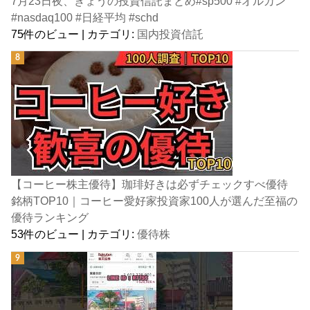
7月23日夜、きょうの投資信託まとめ#sp500 #オルカン
#nasdaq100 #日経平均 #schd
75件のビュー
|
カテゴリ:
国内投資信託
【コーヒー株主優待】珈琲好きは必ずチェックすべ優待
銘柄TOP10｜コーヒー愛好家投資家100人が選んだ至福の
優待ランキング
53件のビュー
|
カテゴリ:
優待株