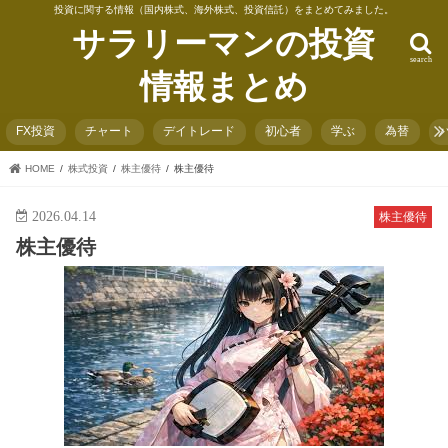
投資に関する情報（国内株式、海外株式、投資信託）をまとめてみました。
サラリーマンの投資
search
情報まとめ
FX投資
チャート
デイトレード
初心者
学ぶ
為替
HOME
株式投資
株主優待
株主優待
2026.04.14
株主優待
株主優待