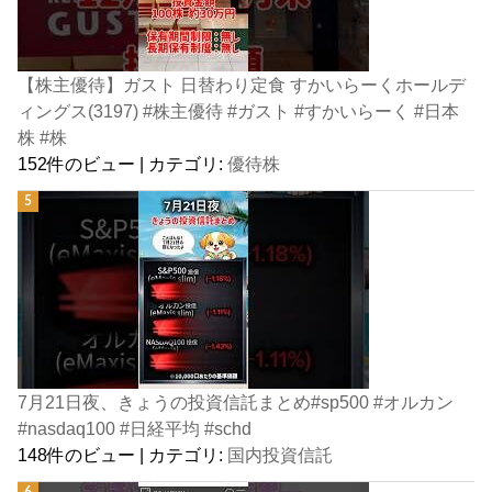
【株主優待】ガスト 日替わり定食 すかいらーくホールデ
ィングス(3197) #株主優待 #ガスト #すかいらーく #日本
株 #株
152件のビュー
|
カテゴリ:
優待株
7月21日夜、きょうの投資信託まとめ#sp500 #オルカン
#nasdaq100 #日経平均 #schd
148件のビュー
|
カテゴリ:
国内投資信託