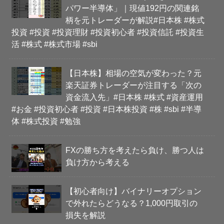
パワー半導体」｜現値192円の関連銘
柄を元トレーダーが解説#日本株 #株式
投資 #投資 #投資理財 #投資初心者 #投資信託 #投資生
活 #株式 #株式市場 #sbi
【日本株】相場の空気が変わった？元
楽天証券トレーダーが注目する「次の
資金流入先」#日本株 #株式 #資産運用
#お金 #投資初心者 #投資 #日本株投資 #株 #sbi #半導
体 #株式投資 #勉強
FXの勝ち方を考えたら負け、勝つ人は
負け方から考える
【初心者向け】バイナリーオプション
で外れたらどうなる？1,000円取引の
損失を解説