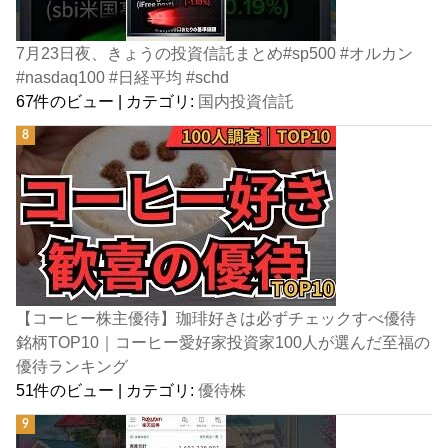
7月23日夜、きょうの投資信託まとめ#sp500 #オルカン
#nasdaq100 #日経平均 #schd
67件のビュー
|
カテゴリ:
国内投資信託
【コーヒー株主優待】珈琲好きは必ずチェックすべ優待
銘柄TOP10｜コーヒー愛好家投資家100人が選んだ至福の
優待ランキング
51件のビュー
|
カテゴリ:
優待株