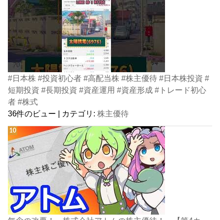
#日本株 #投資初心者 #高配当株 #株主優待 #日本株投資 #
短期投資 #長期投資 #資産運用 #資産形成 #トレード初心
者 #株式
36件のビュー
|
カテゴリ:
株主優待