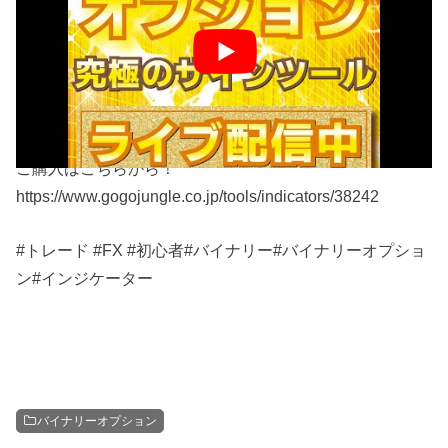
ケーターライブ！
高勝率！これは素晴らしい！勝率80%超え！プロも使う
リペイントしないバイナリーオプションインジケータ
ー。
ご購入はこちらから！
https://www.gogojungle.co.jp/tools/indicators/38242
#トレード #FX #初心者#バイナリー#バイナリーオプショ
ン#インジケーター
バイナリーオプション