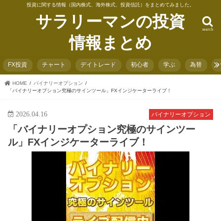
投資に関する情報（国内株式、海外株式、投資信託）をまとめてみました。
サラリーマンの投資
search
情報まとめ
FX投資
チャート
デイトレード
初心者
学ぶ
為替
HOME
バイナリーオプション
「バイナリーオプション究極のサインツール」FXインジケーターライブ！
2026.04.16
バイナリーオプション
「バイナリーオプション究極のサインツー
ル」FXインジケーターライブ！