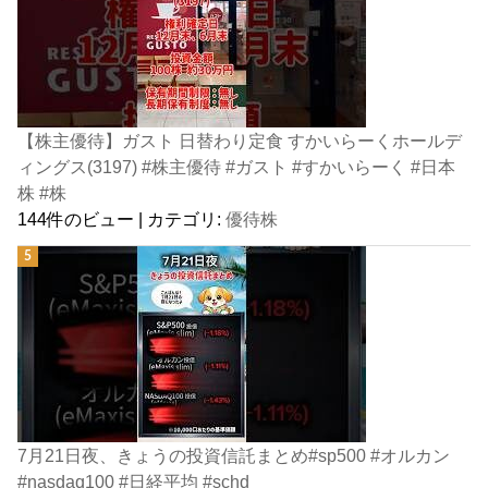
【株主優待】ガスト 日替わり定食 すかいらーくホールデ
ィングス(3197) #株主優待 #ガスト #すかいらーく #日本
株 #株
144件のビュー
|
カテゴリ:
優待株
7月21日夜、きょうの投資信託まとめ#sp500 #オルカン
#nasdaq100 #日経平均 #schd