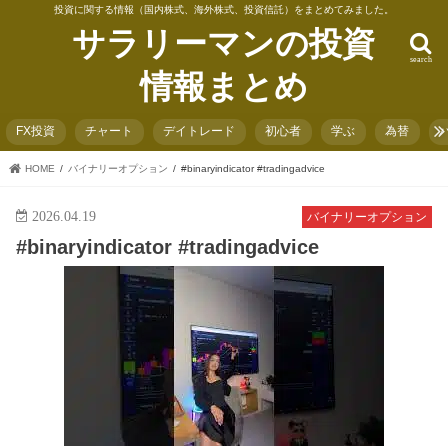
投資に関する情報（国内株式、海外株式、投資信託）をまとめてみました。
サラリーマンの投資
search
情報まとめ
FX投資
チャート
デイトレード
初心者
学ぶ
為替
HOME
バイナリーオプション
#binaryindicator #tradingadvice
2026.04.19
バイナリーオプション
#binaryindicator #tradingadvice