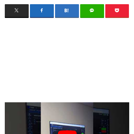
#BinaryOptions #Trading #ForexTrade
👉 Go to my Telegram 👉 🔥