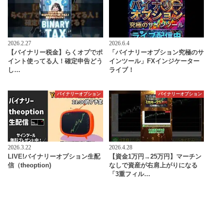
2026.2.27
2026.6.4
【バイナリー税金】らくオプでポ
「バイナリーオプション究極のサ
イント使ってる人！確定申告どう
インツール」FXインジケーター
し…
ライブ！
バイナリーオプション
バイナリーオプション
2026.3.22
2026.4.28
LIVE!バイナリーオプション生配
【資金1万円→25万円】マーチン
信（theoption)
なしで資産が右肩上がりになる
「3重フィル…