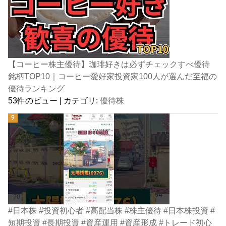
【コーヒー株主優待】珈琲好きは必ずチェックすべ優待
銘柄TOP10｜コーヒー愛好家投資家100人が選んだ至福の
優待ランキング
53件のビュー
|
カテゴリ:
優待株
#日本株 #投資初心者 #高配当株 #株主優待 #日本株投資 #
短期投資 #長期投資 #資産運用 #資産形成 #トレード初心