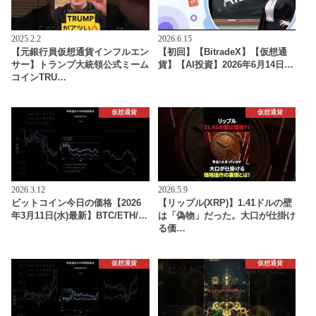
2025.2.2
2026.6.15
【元銀行員仮想通貨インフルエン
【初回】【BitradeX】【仮想通
サー】トランプ大統領公式ミーム
貨】【AI投資】2026年6月14日…
コインTRU…
仮想通貨
仮想通貨
2026.3.12
2026.5.9
ビットコイン今日の価格【2026
【リップル(XRP)】1.41ドルの壁
年3月11日(水)最新】BTC/ETH/…
は「偽物」だった。大口が仕掛け
る価…
仮想通貨
仮想通貨