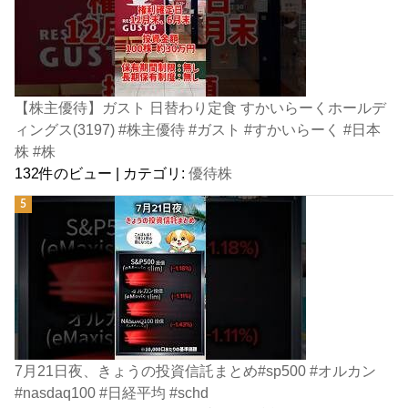
【株主優待】ガスト 日替わり定食 すかいらーくホールデ
ィングス(3197) #株主優待 #ガスト #すかいらーく #日本
株 #株
132件のビュー
|
カテゴリ:
優待株
7月21日夜、きょうの投資信託まとめ#sp500 #オルカン
#nasdaq100 #日経平均 #schd