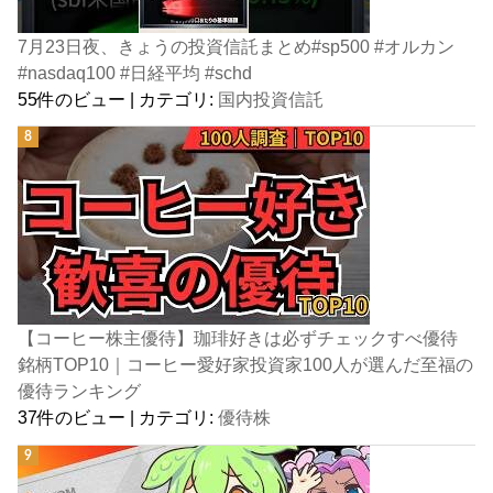
7月23日夜、きょうの投資信託まとめ#sp500 #オルカン
#nasdaq100 #日経平均 #schd
55件のビュー
|
カテゴリ:
国内投資信託
【コーヒー株主優待】珈琲好きは必ずチェックすべ優待
銘柄TOP10｜コーヒー愛好家投資家100人が選んだ至福の
優待ランキング
37件のビュー
|
カテゴリ:
優待株