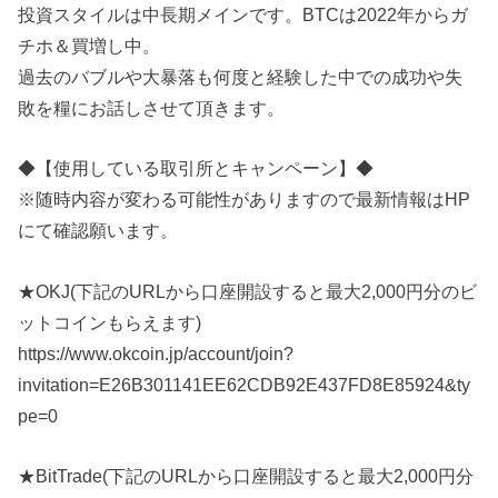
投資スタイルは中長期メインです。BTCは2022年からガ
チホ＆買増し中。
過去のバブルや大暴落も何度と経験した中での成功や失
敗を糧にお話しさせて頂きます。
◆【使用している取引所とキャンペーン】◆
※随時内容が変わる可能性がありますので最新情報はHP
にて確認願います。
★OKJ(下記のURLから口座開設すると最大2,000円分のビ
ットコインもらえます)
https://www.okcoin.jp/account/join?
invitation=E26B301141EE62CDB92E437FD8E85924&ty
pe=0
★BitTrade(下記のURLから口座開設すると最大2,000円分