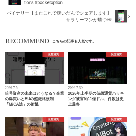
tions #pocketoption
バイナリー【またこれで稼いだんでシェアします】
サラリーマンが勝つ￼
RECOMMEND
こちらの記事も人気です。
仮想通貨
仮想通貨
2026.7.5
2026.7.30
暗号資産の未来はどうなる？企業
2026年上半期の仮想通貨ハッキ
の爆買いとEUの超厳格規制
ング被害約11億ドル、件数は史
「MiCA法」の衝撃
上最多
仮想通貨
仮想通貨