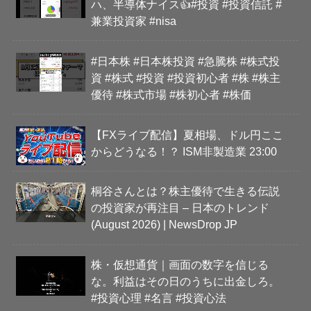
ハ、半導体ナイス👍#投資 #投資信託 #
兼業投資家 #nisa
#日本株 #日本株投資 #急騰株 #株式投
資 #株式 #投資 #投資初心者 #株 #株主
優待 #株式市場 #株初心者 #株価
【FXライブ配信】夏相場、ドル円ここ
からどうなる！？ ISM非製造業 23:00
桐谷さんとは？株主優待で生きる伝説
の投資家が再注目 – 日本のトレンド
(August 2026) | NewsDrop JP
株・仮想通貨｜画面の数字を信じる
な。利益はその日のうちに出金しろ。
#投資心理 #名言 #投資心法