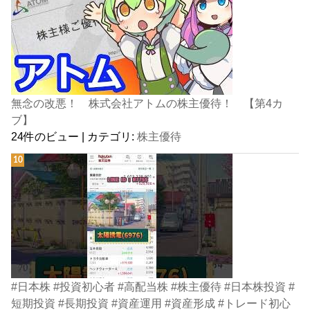
無念の改悪！ 株式会社アトムの株主優待！ 【第4カ
ブ】
24件のビュー
|
カテゴリ:
株主優待
#日本株 #投資初心者 #高配当株 #株主優待 #日本株投資 #
短期投資 #長期投資 #資産運用 #資産形成 #トレード初心