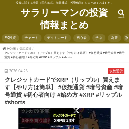
投資に関する情報（国内株式、海外株式、投資信託）をまとめてみました。
サラリーマンの投資
search
情報まとめ
FX投資
チャート
デイトレード
初心者
学ぶ
為替
HOME
仮想通貨
クレジットカードでXRP（リップル）買えます【やり方は簡単】 #仮想通貨 #暗号資産 #暗号
通貨 #初心者向け #始め方 #XRP #リップル #shorts
2026.04.23
仮想通貨
クレジットカードでXRP（リップル）買えま
す【やり方は簡単】 #仮想通貨 #暗号資産 #暗
号通貨 #初心者向け #始め方 #XRP #リップル
#shorts