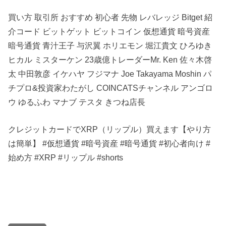
買い方 取引所 おすすめ 初心者 先物 レバレッジ Bitget 紹
介コード ビットゲット ビットコイン 仮想通貨 暗号資産
暗号通貨 青汁王子 与沢翼 ホリエモン 堀江貴文 ひろゆき
ヒカル ミスターケン 23歳億トレーダーMr. Ken 佐々木啓
太 中田敦彦 イケハヤ フジマナ Joe Takayama Moshin パ
チプロ&投資家わたがし COINCATSチャンネル アンゴロ
ウ ゆるふわ マナブ テスタ きつね店長
クレジットカードでXRP（リップル）買えます【やり方
は簡単】 #仮想通貨 #暗号資産 #暗号通貨 #初心者向け #
始め方 #XRP #リップル #shorts