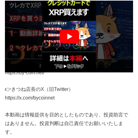
動画詳細欄は▶の本編の概要欄から確認できます
⬇️XRPが買える、Bitgetはこちら（手数料が永久に
30％OFF）
https://partner.bitget.com/bg/FVQD31
👉きつね店長 仮想通貨Blog
https://by-coin.net/
👉きつね店長のX（旧Twitter）
https://x.com/bycoinnet
本動画は情報提供を目的としたものであり、投資助言で
はありません。投資判断は自己責任でお願いいたしま
す。