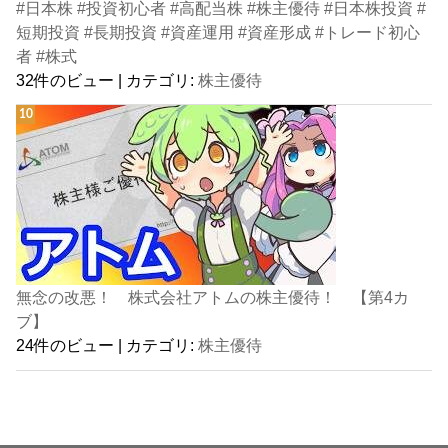
#日本株 #投資初心者 #高配当株 #株主優待 #日本株投資 #
短期投資 #長期投資 #資産運用 #資産形成 #トレード初心
者 #株式
32件のビュー
|
カテゴリ:
株主優待
無念の改悪！ 株式会社アトムの株主優待！ 【第4カ
ブ】
24件のビュー
|
カテゴリ:
株主優待