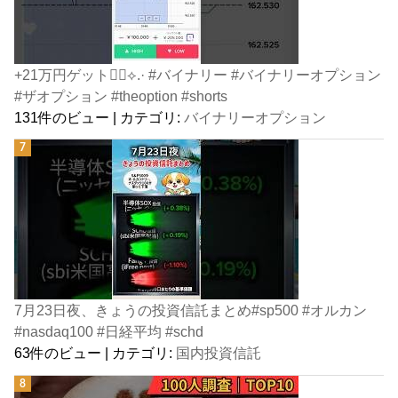
+21万円ゲット👍🏻⟡.· #バイナリー #バイナリーオプション
#ザオプション #theoption #shorts
131件のビュー
|
カテゴリ:
バイナリーオプション
7月23日夜、きょうの投資信託まとめ#sp500 #オルカン
#nasdaq100 #日経平均 #schd
63件のビュー
|
カテゴリ:
国内投資信託