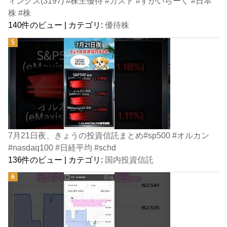
ィングス(3197) #株主優待 #ガスト #すかいらーく #日本
株 #株
140件のビュー
|
カテゴリ:
優待株
7月21日夜、きょうの投資信託まとめ#sp500 #オルカン
#nasdaq100 #日経平均 #schd
136件のビュー
|
カテゴリ:
国内投資信託