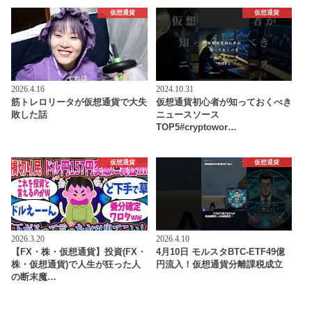
仮想通貨
仮想通貨
2026.4.16
2024.10.31
筋トレロリータが仮想通貨で大失
仮想通貨初心者が知っておくべき
敗した話
ニュースソース
TOP5#cryptowor…
仮想通貨
仮想通貨
2026.3.20
2026.4.10
【FX・株・仮想通貨】投資(FX・
4月10日 モルスタBTC-ETF49億
株・仮想通貨)で人生が狂った人
円流入！仮想通貨分離課税成立
の断末魔…