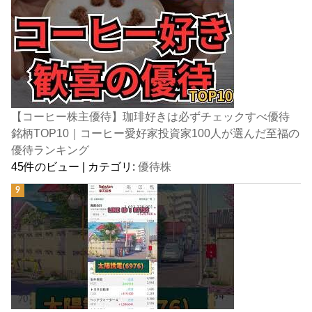
【コーヒー株主優待】珈琲好きは必ずチェックすべ優待
銘柄TOP10｜コーヒー愛好家投資家100人が選んだ至福の
優待ランキング
45件のビュー
|
カテゴリ:
優待株