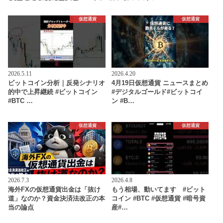
仮想通貨
仮想通貨
2026.5.11
2026.4.20
ビットコイン分析｜反発シナリオ
4月19日仮想通貨 ニュースまとめ
的中で上昇継続 #ビットコイン
#デジタルゴールド#ビットコイ
#BTC …
ン #B…
仮想通貨
仮想通貨
2026.7.3
2026.4.8
海外FXの仮想通貨出金は「抜け
もう相場、動いてます #ビット
道」なのか？資金決済法改正の本
コイン #BTC #仮想通貨 #暗号資
当の論点
産#…