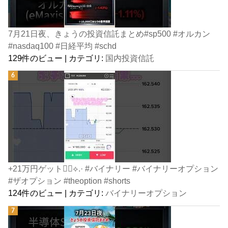
7月21日夜、きょうの投資信託まとめ#sp500 #オルカン
#nasdaq100 #日経平均 #schd
129件のビュー
|
カテゴリ:
国内投資信託
+21万円ゲット👍🏻⟡.· #バイナリー #バイナリーオプション
#ザオプション #theoption #shorts
124件のビュー
|
カテゴリ:
バイナリーオプション