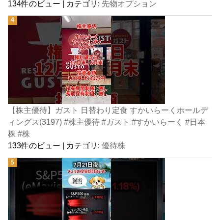
134件のビュー
|
カテゴリ:
先物オプション
【株主優待】ガスト 日替わり定食 すかいらーくホールデ
ィングス(3197) #株主優待 #ガスト #すかいらーく #日本
株 #株
133件のビュー
|
カテゴリ:
優待株