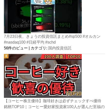
7月23日夜、きょうの投資信託まとめ#sp500 #オルカン
#nasdaq100 #日経平均 #schd
56件のビュー
|
カテゴリ:
国内投資信託
【コーヒー株主優待】珈琲好きは必ずチェックすべ優待
銘柄TOP10｜コーヒー愛好家投資家100人が選んだ至福の