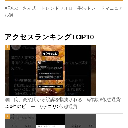
■FXぷーさん式 トレンドフォロー手法トレードマニュア
ル輝
アクセスランキングTOP10
溝口氏、高須氏から誤認を指摘される #詐欺 #仮想通貨
150件のビュー
|
カテゴリ:
仮想通貨