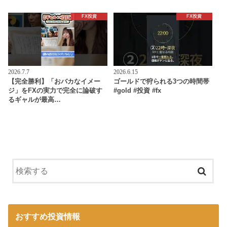
FX投資
FX投資
2026.7.7
2026.6.15
【完全勝利】「おバカなイメー
ゴールドで狩られる3つの時間帯
ジ」をFXの実力で完全に論破す
#gold #投資 #fx
るギャルが最高…
おすすめ投資情報