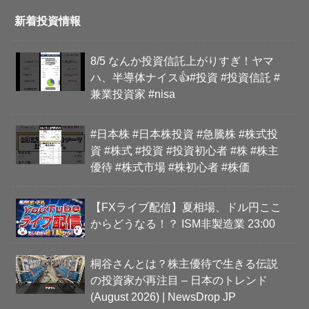
新着投資情報
8/5 なんか投資信託上がりすぎ！ヤマ
ハ、半導体ナイス👍#投資 #投資信託 #
兼業投資家 #nisa
#日本株 #日本株投資 #急騰株 #株式投
資 #株式 #投資 #投資初心者 #株 #株主
優待 #株式市場 #株初心者 #株価
【FXライブ配信】夏相場、ドル円ここ
からどうなる！？ ISM非製造業 23:00
桐谷さんとは？株主優待で生きる伝説
の投資家が再注目 – 日本のトレンド
(August 2026) | NewsDrop JP