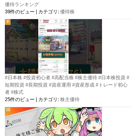
優待ランキング
39件のビュー
|
カテゴリ:
優待株
#日本株 #投資初心者 #高配当株 #株主優待 #日本株投資 #
短期投資 #長期投資 #資産運用 #資産形成 #トレード初心
者 #株式
25件のビュー
|
カテゴリ:
株主優待