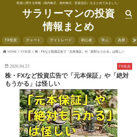
投資に関する情報（国内株式、海外株式、投資信託）をまとめてみました。
サラリーマンの投資
search
情報まとめ
FX投資
チャート
デイトレード
初心者
学ぶ
為替
HOME
FX投資
株・FXなど投資広告で「元本保証」や「絶対もうかる」は怪しい
2026.04.23
FX投資
株・FXなど投資広告で「元本保証」や「絶対
もうかる」は怪しい