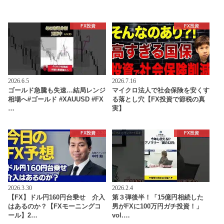
FX投資
FX投資
2026.6.5
2026.7.16
ゴールド急騰も失速…結局レンジ
マイクロ法人で社会保険を安くす
相場へ#ゴールド #XAUUSD #FX
る落とし穴【FX投資で節税の真
…
実】
FX投資
FX投資
2026.3.30
2026.2.4
【FX】ドル円160円台乗せ 介入
第３弾後半！「15億円相続した
はあるのか？【FXモーニングコ
男がFXに100万円ガチ投資！」
ール】2…
vol.…