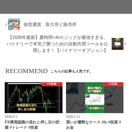
仮想通貨 取引所と販売所
【2026年最新】夏時間×AIロジックが最強すぎる。
バイナリーで本気で勝つための自動売買ツールを公
開します！【バイナリーオプション】
RECOMMEND
こちらの記事も人気です。
FX投資
FX投資
2026.4.5
2026.3.11
FX環境認識の流れと押し目の把
買いが優勢なケース #fx #投資 #
握 #トレード #投資
お金