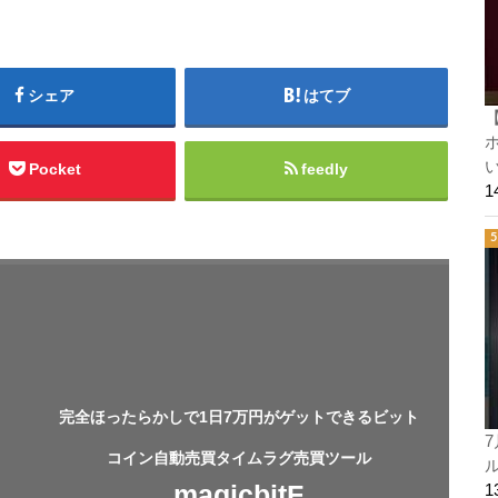
シェア
はてブ
ホ
い
Pocket
feedly
完全ほったらかしで1日7万円がゲットできるビット
7
コイン自動売買タイムラグ売買ツール
ル
magicbitF