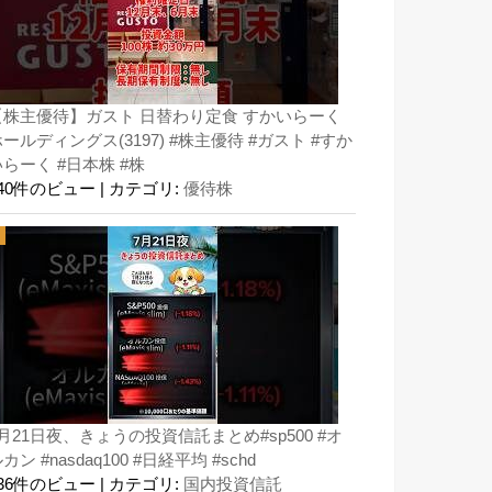
【株主優待】ガスト 日替わり定食 すかいらーく
ールディングス(3197) #株主優待 #ガスト #すか
らーく #日本株 #株
140件のビュー
|
カテゴリ:
優待株
月21日夜、きょうの投資信託まとめ#sp500 #オ
カン #nasdaq100 #日経平均 #schd
136件のビュー
|
カテゴリ:
国内投資信託