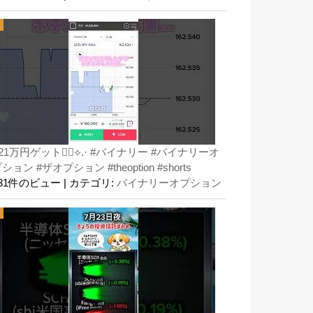
21万円ゲット👍🏻⟡.· #バイナリー #バイナリーオ
ション #ザオプション #theoption #shorts
131件のビュー
|
カテゴリ:
バイナリーオプション