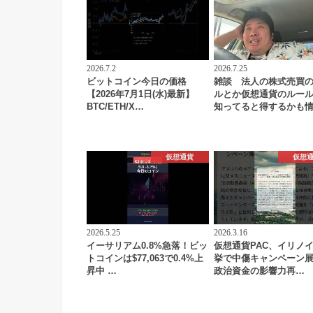
2026.7.2
2026.7.25
ビットコイン今日の価格
雑談 法人の株式売買
【2026年7月1日(水)最新】
ルとか仮想通貨のルー
BTC/ETH/X…
知ってると得するかも
仮想通貨
仮想
2026.5.25
2026.3.16
イーサリアム0.8%急落！ビッ
仮想通貨PAC、イリノ
トコインは$77,063で0.4%上
挙で中傷キャンペーン
昇中 …
政治資金の影響力再…