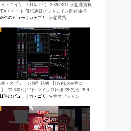
イトコイン（LTC/JPY） 2026/3/11 仮想通貨投
資FXチャート 仮想通貨ビットコイン関連銘柄
153件のビュー
|
カテゴリ:
仮想通貨
先物・オプション個別銘柄 【HYPER先物コー
】 2026年7月14日 マイクロ日経225先物 26-9
141件のビュー
|
カテゴリ:
先物オプション