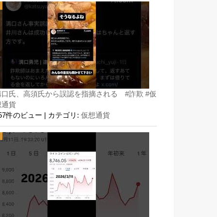
溝口氏、高須氏から誤認を指摘される #詐欺 #仮
想通貨
157件のビュー
|
カテゴリ:
仮想通貨