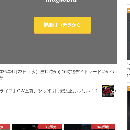
詳細はコチラから
+
プ
 2026年4月22日（水）昼12時から16時迄デイトレード😊#ドル
者
Xライブ】GW直前、やっぱり円安は止まらない！？
通貨
仮想通貨
仮想通貨