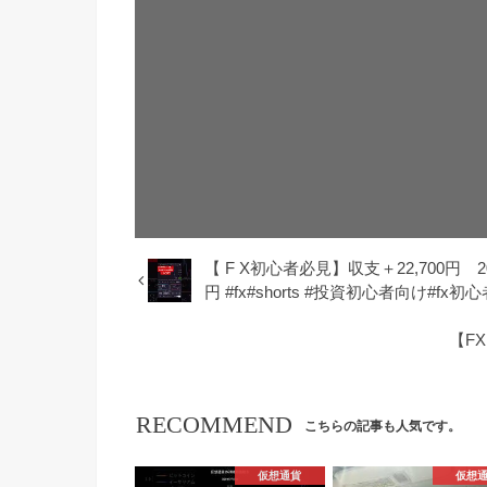
【 F X初心者必見】収支＋22,700円
円 #fx#shorts #投資初心者向け#fx初心
【F
RECOMMEND
こちらの記事も人気です。
仮想通貨
仮想