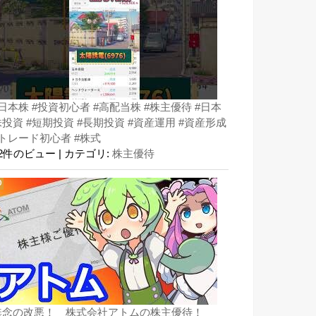
#日本株 #投資初心者 #高配当株 #株主優待 #日本
株投資 #短期投資 #長期投資 #資産運用 #資産形成
#トレード初心者 #株式
32件のビュー
|
カテゴリ:
株主優待
無念の改悪！ 株式会社アトムの株主優待！