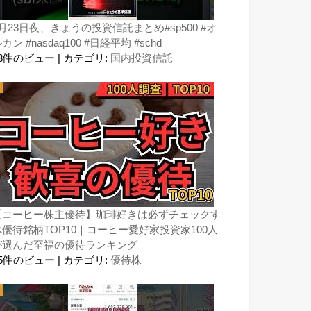
月23日夜、きょうの投資信託まとめ#sp500 #オ
カン #nasdaq100 #日経平均 #schd
63件のビュー
|
カテゴリ:
国内投資信託
【コーヒー株主優待】珈琲好きは必ずチェックす
べ優待銘柄TOP10｜コーヒー愛好家投資家100人
が選んだ至福の優待ランキング
45件のビュー
|
カテゴリ:
優待株