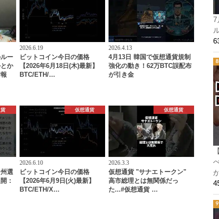
7
ル
2026.6.19
2026.4.13
のルー
ビットコイン今日の価格
4月13日 韓国で仮想通貨規制
ルとか
【2026年6月18日(木)最新】
強化の動き！62万BTC誤配布
情報
BTC/ETH/…
が引き金
通貨
仮想通貨
仮想通貨
2026.6.10
2026.3.3
イ州選
ビットコイン今日の価格
仮想通貨 "サナエトークン"
展開：
【2026年6月9日(火)最新】
高市総理とは無関係だっ
BTC/ETH/X…
た...#仮想通貨 …