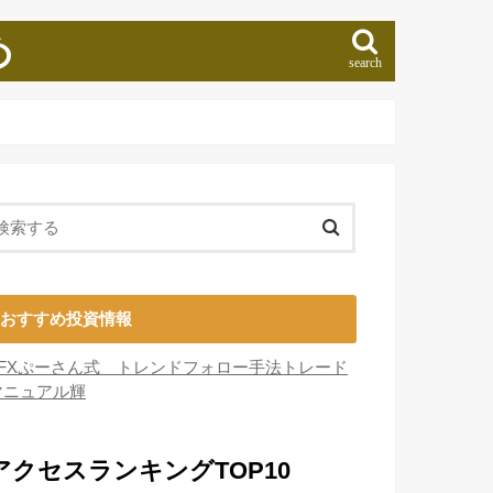
め
search
おすすめ投資情報
■FXぷーさん式 トレンドフォロー手法トレード
マニュアル輝
アクセスランキングTOP10