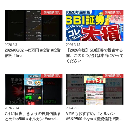
国内投資信託
国内投資信託
2026.6.3
2026.3.15
2026/06/02 +45万円 #投資 #投資
【2026年版】SBI証券で投資する
信託 #fire
前、この５つだけは本当にやって
ください
国内投資信託
国内投資信託
2026.7.14
2024.7.8
7月14日夜、きょうの投資信託ま
VYMもおすすめ。#オルカン
とめ#sp500 #オルカン #nasd…
#S&P500 #vym #投資信託 #新…