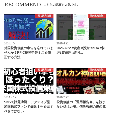
RECOMMEND
こちらの記事も人気です。
国内投資信託
国内投資信託
2026.8.5
2026.4.22
外国投資信託の申告を忘れていま
2026/4/22 #資産 #投資 #nisa #株
せんか？PFIC税務申告ミスを修
#投資信託 #新N…
正する方法
国内投資信託
国内投資信託
2024.2.12
2026.7.27
SNSで話題沸騰！アクティブ型
投資信託の「運用報告書」を読ま
米国株式ファンド爆誕！手を出す
ない奴はカモ。信託報酬の裏の罠
べきではない…