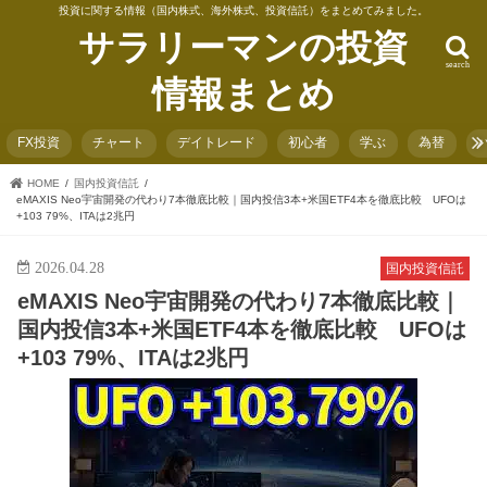
投資に関する情報（国内株式、海外株式、投資信託）をまとめてみました。
サラリーマンの投資
search
情報まとめ
FX投資
チャート
デイトレード
初心者
学ぶ
為替
HOME
国内投資信託
eMAXIS Neo宇宙開発の代わり7本徹底比較｜国内投信3本+米国ETF4本を徹底比較 UFOは
+103 79%、ITAは2兆円
2026.04.28
国内投資信託
eMAXIS Neo宇宙開発の代わり7本徹底比較｜
国内投信3本+米国ETF4本を徹底比較 UFOは
+103 79%、ITAは2兆円