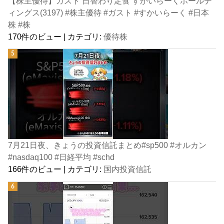
【株主優待】ガスト 日替わり定食 すかいらーくホールデ
ィングス(3197) #株主優待 #ガスト #すかいらーく #日本
株 #株
170件のビュー
|
カテゴリ:
優待株
7月21日夜、きょうの投資信託まとめ#sp500 #オルカン
#nasdaq100 #日経平均 #schd
166件のビュー
|
カテゴリ:
国内投資信託