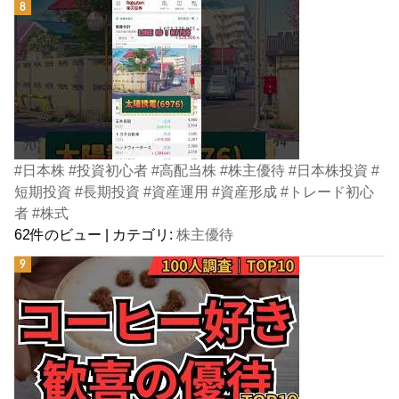
#日本株 #投資初心者 #高配当株 #株主優待 #日本株投資 #
短期投資 #長期投資 #資産運用 #資産形成 #トレード初心
者 #株式
62件のビュー
|
カテゴリ:
株主優待