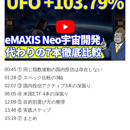
eMAXIS Neo宇宙開発の代替はあるのか？
信託報酬0.792%と1.925%、約2.4倍の差。20年積み立て
で数百万円の手取りが変わります。
これは代替ファンドを探しているあなたが、一番見落と
しやすいのはこのコスト差です。
今日は国内投信3本、米国ETF4本、合わせて7本を5軸ス
パイダーチャートで徹底比較します。
00:45 ① 同じ指数連動の国内投信は存在しない
01:28 ② スペック比較の3軸
02:07 ③ 国内投信アクティブ3本の深掘り
06:05 ④ 米国ETF 4本の深掘り
12:09 ⑤ 目的別選び方の整理
13:48 ⑥ 実践ステップ
15:19 ⑦ まとめ