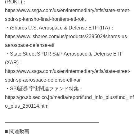
(ROKT)：
https://www.ssga.com/us/en/intermediary/etfs/state-street-
spdr-sp-kensho-final-frontiers-etf-rokt
・iShares U.S. Aerospace & Defense ETF (ITA)：
https://www.ishares.com/us/products/239502/ishares-us-
aerospace-defense-etf
・State Street SPDR S&P Aerospace & Defense ETF
(XAR)：
https://www.ssga.com/us/en/intermediary/etfs/state-street-
spdr-sp-aerospace-defense-etf-xar
・SBI証券 宇宙関連ファンド特集：
https://go.sbisec.co.jp/media/report/fund_info_plus/fund_inf
o_plus_250114.html
━━━━━━━━━━━━━━━━━━━
■ 関連動画