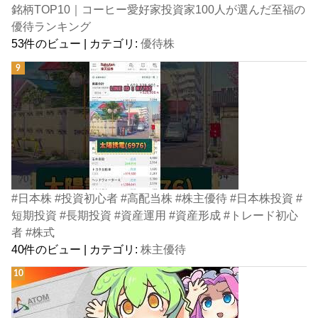
銘柄TOP10｜コーヒー愛好家投資家100人が選んだ至福の
優待ランキング
53件のビュー
|
カテゴリ:
優待株
#日本株 #投資初心者 #高配当株 #株主優待 #日本株投資 #
短期投資 #長期投資 #資産運用 #資産形成 #トレード初心
者 #株式
40件のビュー
|
カテゴリ:
株主優待