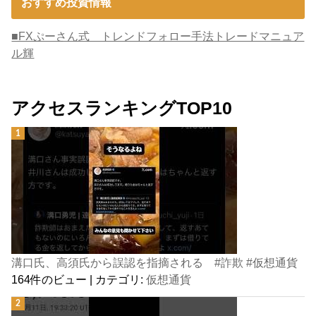
おすすめ投資情報
■FXぷーさん式 トレンドフォロー手法トレードマニュア
ル輝
アクセスランキングTOP10
溝口氏、高須氏から誤認を指摘される #詐欺 #仮想通貨
164件のビュー
|
カテゴリ:
仮想通貨