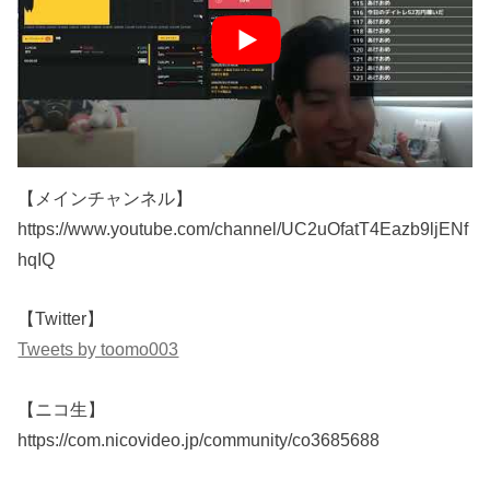
Jgn6g?sub_confirmation=1
【メンバーシップ】
https://www.youtube.com/channel/UClUmfvyr0O0dYyW1K
BJgn6g/join
【メインチャンネル】
https://www.youtube.com/channel/UC2uOfatT4Eazb9ljENf
hqIQ
【Twitter】
Tweets by toomo003
【ニコ生】
https://com.nicovideo.jp/community/co3685688