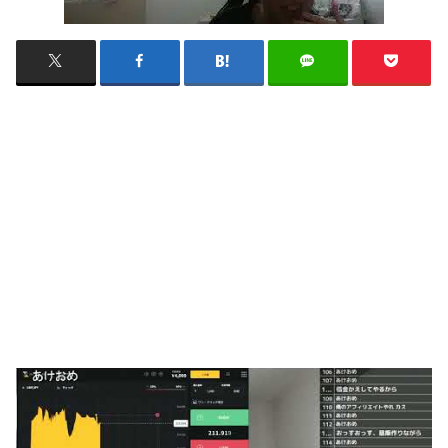
【チャンネル登録】
http://www.youtube.com/channel/UClUmfvyr0O0dYyW1KB