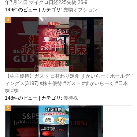
年7月14日 マイクロ日経225先物 26-9
149件のビュー
|
カテゴリ:
先物オプション
【株主優待】ガスト 日替わり定食 すかいらーくホールデ
ィングス(3197) #株主優待 #ガスト #すかいらーく #日本
株 #株
148件のビュー
|
カテゴリ:
優待株