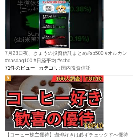
7月23日夜、きょうの投資信託まとめ#sp500 #オルカン
#nasdaq100 #日経平均 #schd
71件のビュー
|
カテゴリ:
国内投資信託
【コーヒー株主優待】珈琲好きは必ずチェックすべ優待