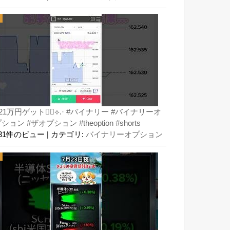
21万円ゲット👍🏻⟡.· #バイナリー #バイナリーオ
ション #ザオプション #theoption #shorts
131件のビュー
|
カテゴリ:
バイナリーオプション