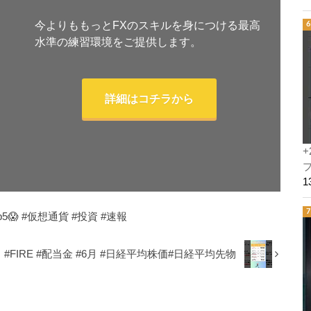
今よりももっとFXのスキルを身につける最高
水準の練習環境をご提供します。
詳細はコチラから
+
プ
 #仮想通貨 #投資 #速報
FIRE #配当金 #6月 #日経平均株価#日経平均先物