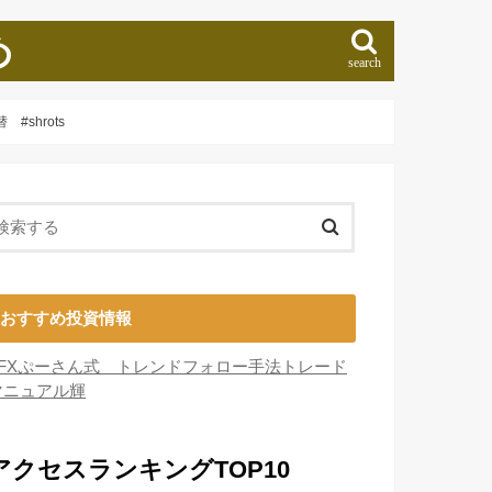
め
search
shrots
おすすめ投資情報
■FXぷーさん式 トレンドフォロー手法トレード
マニュアル輝
アクセスランキングTOP10