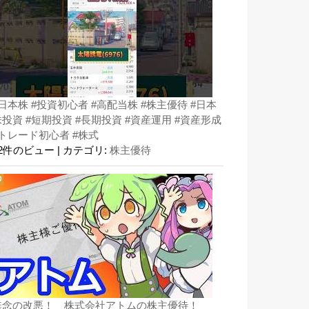
#日本株 #投資初心者 #高配当株 #株主優待 #日本
株投資 #短期投資 #長期投資 #資産運用 #資産形成
#トレード初心者 #株式
32件のビュー
|
カテゴリ:
株主優待
無念の改悪！ 株式会社アトムの株主優待！