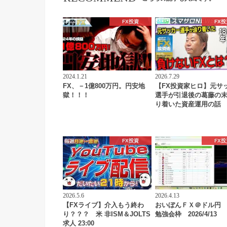
FX投資
FX投
2024.1.21
2026.7.29
FX、－1億800万円。円安地
【FX投資家ヒロ】元サ
獄！！！
選手が引退後の葛藤の
り着いた資産運用の話
FX投資
FX投
2026.5.6
2026.4.13
【FXライブ】介入もう終わ
おいぼんＦＸ＠ドル円
り？？？ 米 非ISM＆JOLTS
勉強会枠 2026/4/13
求人 23:00