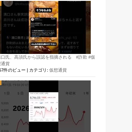
溝口氏、高須氏から誤認を指摘される #詐欺 #仮
想通貨
157件のビュー
|
カテゴリ:
仮想通貨