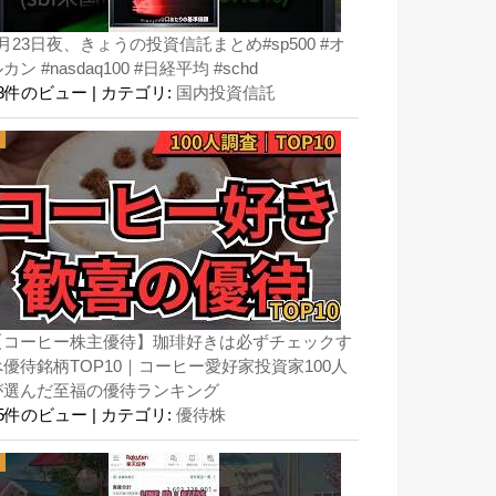
月23日夜、きょうの投資信託まとめ#sp500 #オ
カン #nasdaq100 #日経平均 #schd
63件のビュー
|
カテゴリ:
国内投資信託
【コーヒー株主優待】珈琲好きは必ずチェックす
べ優待銘柄TOP10｜コーヒー愛好家投資家100人
が選んだ至福の優待ランキング
45件のビュー
|
カテゴリ:
優待株