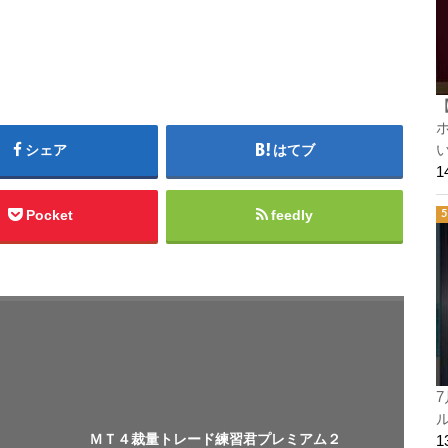
ホ
シェア
はてブ
い
Pocket
feedly
7
ル
ＭＴ４裁量トレード練習君プレミアム２