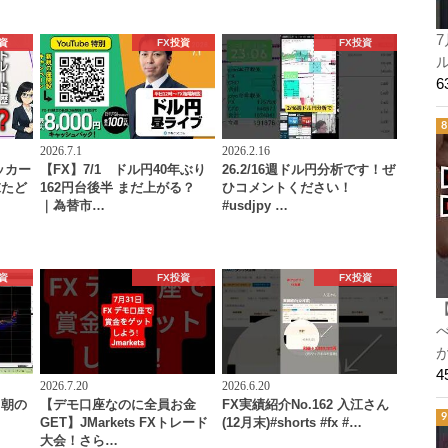
7
資
FX投資
FX投資
ル
2026.7.1
2026.2.16
ッカー
【FX】7/1 ドル円40年ぶり
26.2/16週ドル円分析です！ぜ
末たど
162円台後半 まだ上がる？
ひコメントください！
｜為替市…
#usdjpy …
資
FX投資
FX投資
2026.7.20
2026.6.20
 朝の
【デモ口座なのに全員お金
FX実績紹介No.162 入江さん
GET】JMarkets FXトレード
(12月末)#shorts #fx #…
大会！さら…