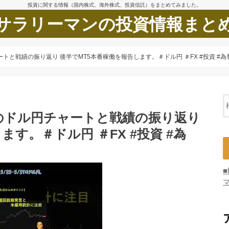
投資に関する情報（国内株式、海外株式、投資信託）をまとめてみました。
サラリーマンの投資情報まと
ートと戦績の振り返り 後半でMT5本番稼働を報告します。＃ドル円 ＃FX #投資 #為替 #
の週のドル円チャートと戦績の振り返り
す。＃ドル円 ＃FX #投資 #為