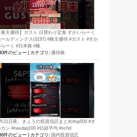
【株主優待】ガスト 日替わり定食 すかいらーく
ールディングス(3197) #株主優待 #ガスト #すか
らーく #日本株 #株
140件のビュー
|
カテゴリ:
優待株
月21日夜、きょうの投資信託まとめ#sp500 #オ
カン #nasdaq100 #日経平均 #schd
136件のビュー
|
カテゴリ:
国内投資信託