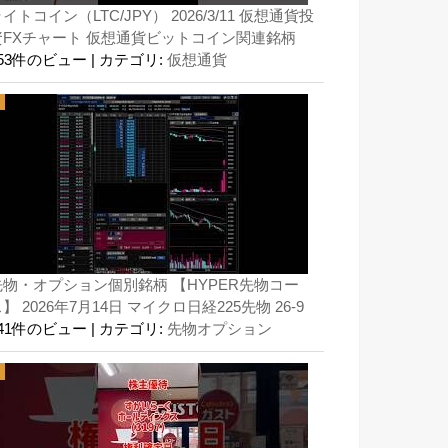
イトコイン（LTC/JPY） 2026/3/11 仮想通貨投
資FXチャート 仮想通貨ビットコイン関連銘柄
153件のビュー
|
カテゴリ:
仮想通貨
先物・オプション個別銘柄 【HYPER先物コー
】 2026年7月14日 マイクロ日経225先物 26-9
141件のビュー
|
カテゴリ:
先物オプション