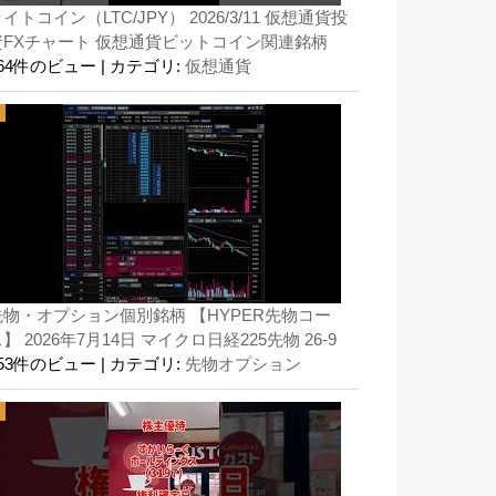
イトコイン（LTC/JPY） 2026/3/11 仮想通貨投
資FXチャート 仮想通貨ビットコイン関連銘柄
164件のビュー
|
カテゴリ:
仮想通貨
先物・オプション個別銘柄 【HYPER先物コー
】 2026年7月14日 マイクロ日経225先物 26-9
153件のビュー
|
カテゴリ:
先物オプション