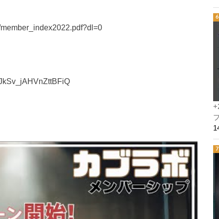
e/member_index2022.pdf?dl=0
PJkSv_jAHVnZttBFiQ
+
プ