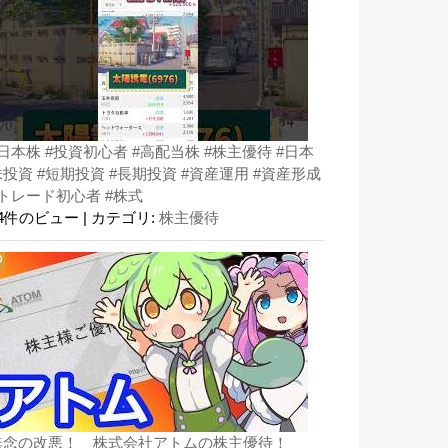
#日本株 #投資初心者 #高配当株 #株主優待 #日本
株投資 #短期投資 #長期投資 #資産運用 #資産形成
#トレード初心者 #株式
44件のビュー
|
カテゴリ:
株主優待
無念の改悪！ 株式会社アトムの株主優待！