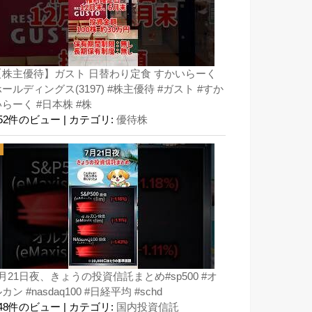
【株主優待】ガスト 日替わり定食 すかいらーく
ールディングス(3197) #株主優待 #ガスト #すか
らーく #日本株 #株
152件のビュー
|
カテゴリ:
優待株
月21日夜、きょうの投資信託まとめ#sp500 #オ
カン #nasdaq100 #日経平均 #schd
148件のビュー
|
カテゴリ:
国内投資信託