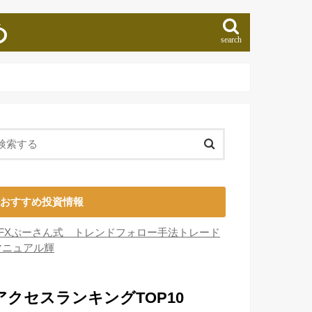
め
search
おすすめ投資情報
■FXぷーさん式 トレンドフォロー手法トレード
マニュアル輝
アクセスランキングTOP10