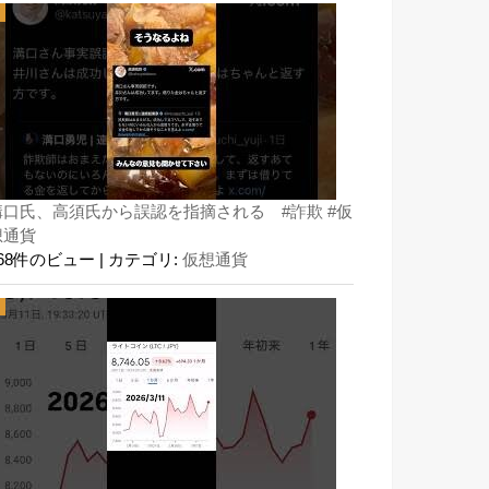
溝口氏、高須氏から誤認を指摘される #詐欺 #仮
想通貨
168件のビュー
|
カテゴリ:
仮想通貨