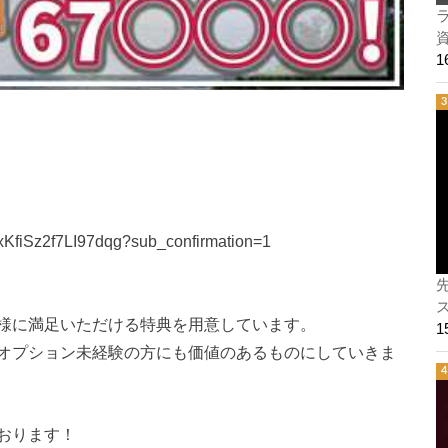
ラ
xKfiSz2f7LI97dqg?sub_confirmation=1
ス
様に満足いただける特典を用意しています。
オプション未経験の方にも価値のあるものにしていきま
おります！