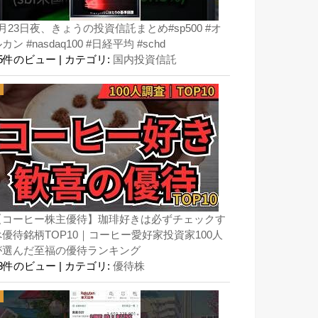
月23日夜、きょうの投資信託まとめ#sp500 #オ
カン #nasdaq100 #日経平均 #schd
75件のビュー
|
カテゴリ:
国内投資信託
【コーヒー株主優待】珈琲好きは必ずチェックす
べ優待銘柄TOP10｜コーヒー愛好家投資家100人
が選んだ至福の優待ランキング
53件のビュー
|
カテゴリ:
優待株