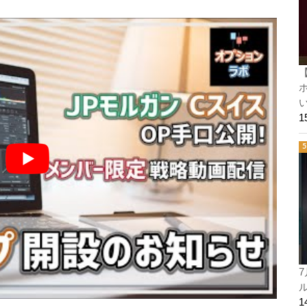
ホ
い
7
ル