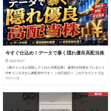
今すぐ仕込め！データで暴く隠れ優良高配当株
2026.08.07
［🎁チャンネル登録してくれた方限定🎁］ 豪華5大特典をプレゼント
中❣️ インスタから🎁配布中です！ ＝自己紹介＝ このアカウントでは
NISAや株…
優待株