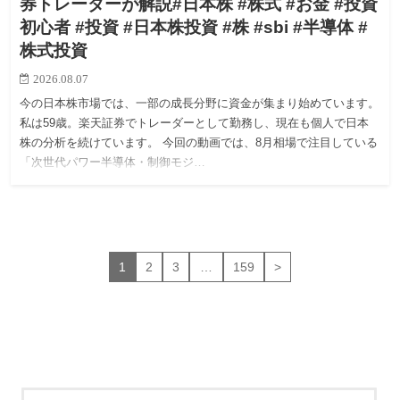
券トレーダーが解説#日本株 #株式 #お金 #投資
初心者 #投資 #日本株投資 #株 #sbi #半導体 #
株式投資
2026.08.07
今の日本株市場では、一部の成長分野に資金が集まり始めています。
私は59歳。楽天証券でトレーダーとして勤務し、現在も個人で日本
株の分析を続けています。 今回の動画では、8月相場で注目している
「次世代パワー半導体・制御モジ…
1
2
3
…
159
>