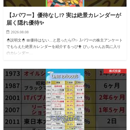
【Jパワー】優待なし!? 実は絶景カレンダーが
届く隠れ優待✨
2026.08.08
🐣説明文🐣 📅優待はない…と思ったら!?✨ Jパワーの株主アンケート
でもらえた絶景カレンダーを紹介するっぴ🐥 ぴぃちゃんお気に入り
のカレンダー…
株式投資