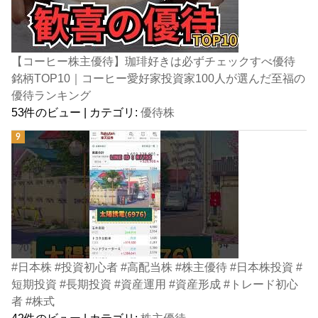
【コーヒー株主優待】珈琲好きは必ずチェックすべ優待
銘柄TOP10｜コーヒー愛好家投資家100人が選んだ至福の
優待ランキング
53件のビュー
|
カテゴリ:
優待株
#日本株 #投資初心者 #高配当株 #株主優待 #日本株投資 #
短期投資 #長期投資 #資産運用 #資産形成 #トレード初心
者 #株式
42件のビュー
|
カテゴリ:
株主優待