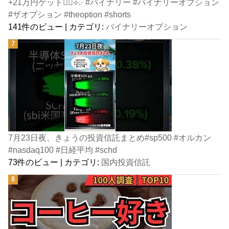
+21万円ゲット👍🏻⟡.· #バイナリー #バイナリーオプション
#ザオプション #theoption #shorts
141件のビュー
|
カテゴリ:
バイナリーオプション
7月23日夜、きょうの投資信託まとめ#sp500 #オルカン
#nasdaq100 #日経平均 #schd
73件のビュー
|
カテゴリ:
国内投資信託