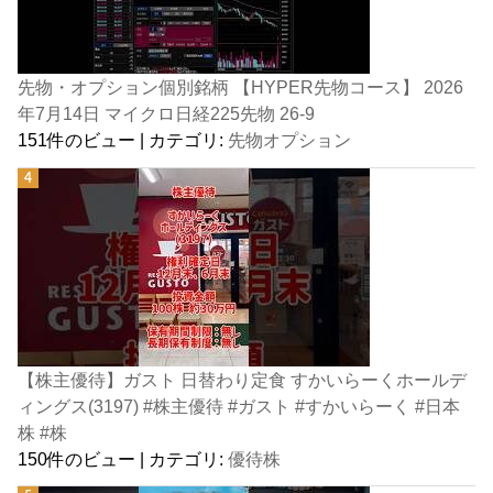
先物・オプション個別銘柄 【HYPER先物コース】 2026
年7月14日 マイクロ日経225先物 26-9
151件のビュー
|
カテゴリ:
先物オプション
【株主優待】ガスト 日替わり定食 すかいらーくホールデ
ィングス(3197) #株主優待 #ガスト #すかいらーく #日本
株 #株
150件のビュー
|
カテゴリ:
優待株