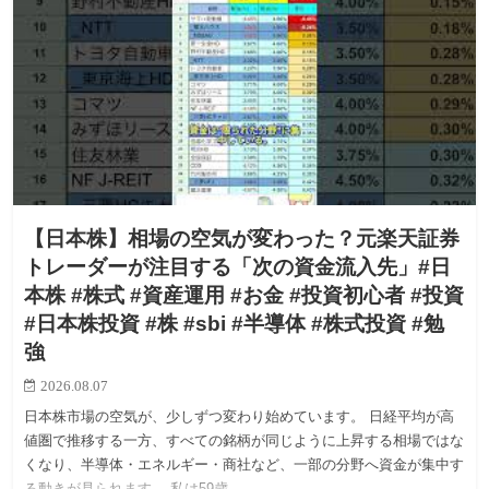
【日本株】相場の空気が変わった？元楽天証券
トレーダーが注目する「次の資金流入先」#日
本株 #株式 #資産運用 #お金 #投資初心者 #投資
#日本株投資 #株 #sbi #半導体 #株式投資 #勉
強
2026.08.07
日本株市場の空気が、少しずつ変わり始めています。 日経平均が高
値圏で推移する一方、すべての銘柄が同じように上昇する相場ではな
くなり、半導体・エネルギー・商社など、一部の分野へ資金が集中す
る動きが見られます。 私は59歳。…