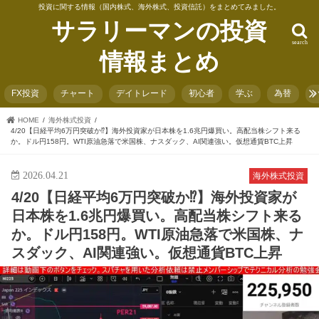
投資に関する情報（国内株式、海外株式、投資信託）をまとめてみました。
サラリーマンの投資
search
情報まとめ
FX投資
チャート
デイトレード
初心者
学ぶ
為替
HOME
海外株式投資
4/20【日経平均6万円突破か⁉】海外投資家が日本株を1.6兆円爆買い。高配当株シフト来る
か。ドル円158円。WTI原油急落で米国株、ナスダック、AI関連強い。仮想通貨BTC上昇
2026.04.21
海外株式投資
4/20【日経平均6万円突破か⁉】海外投資家が
日本株を1.6兆円爆買い。高配当株シフト来る
か。ドル円158円。WTI原油急落で米国株、ナ
スダック、AI関連強い。仮想通貨BTC上昇