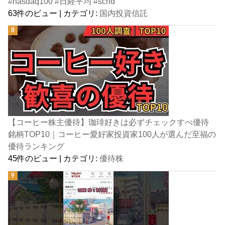
#nasdaq100 #日経平均 #schd
63件のビュー
|
カテゴリ:
国内投資信託
【コーヒー株主優待】珈琲好きは必ずチェックすべ優待
銘柄TOP10｜コーヒー愛好家投資家100人が選んだ至福の
優待ランキング
45件のビュー
|
カテゴリ:
優待株