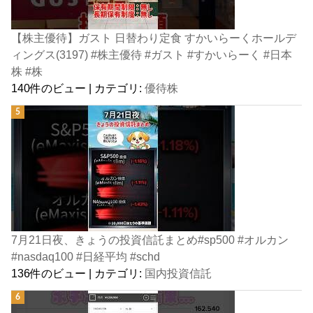
【株主優待】ガスト 日替わり定食 すかいらーくホールデ
ィングス(3197) #株主優待 #ガスト #すかいらーく #日本
株 #株
140件のビュー
|
カテゴリ:
優待株
7月21日夜、きょうの投資信託まとめ#sp500 #オルカン
#nasdaq100 #日経平均 #schd
136件のビュー
|
カテゴリ:
国内投資信託