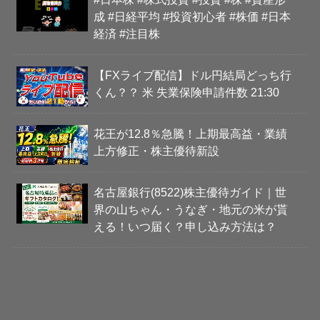
成 #日経平均 #投資初心者 #株価 #日本
経済 #注目株
【FXライブ配信】ドル円結局どっち行
くん？？ 米 失業保険申請件数 21:30
花王が12.8％急騰！上期最高益・業績
上方修正・株主優待新設
名古屋銀行(8522)株主優待ガイド｜世
界の山ちゃん・うなぎ・地元の米が貰
える！いつ届く？申し込み方法は？