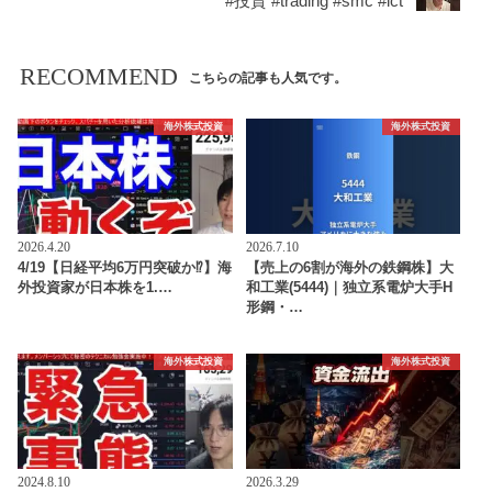
#投資 #trading #smc #ict
RECOMMEND
こちらの記事も人気です。
海外株式投資
海外株式投資
2026.4.20
2026.7.10
4/19【日経平均6万円突破か⁉】海
【売上の6割が海外の鉄鋼株】大
外投資家が日本株を1.…
和工業(5444)｜独立系電炉大手H
形鋼・…
海外株式投資
海外株式投資
2024.8.10
2026.3.29