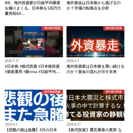
8/8、海外投資家が日経平均暴落
海外資金は日本株から逃げるの
を煽りまくる。日本株を1兆円大
か？市場の転換点を分析
量売却&#…
海外株式投資
海外株式投資
2026.7.27
2026.4.5
#日本株 #株式投資 #日本株投資
海外投資家は日本株を買い続ける
#資産運用 #新nisa #日経平均…
のか？資金の流れが示す未来
海外株式投資
海外株式投資
2026.4.5
2026.6.27
【悲観の後は急騰】4月の日本
【株式投資】震災暴落の真実 な