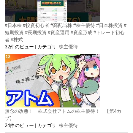
#日本株 #投資初心者 #高配当株 #株主優待 #日本株投資 #
短期投資 #長期投資 #資産運用 #資産形成 #トレード初心
者 #株式
32件のビュー
|
カテゴリ:
株主優待
無念の改悪！ 株式会社アトムの株主優待！ 【第4カ
ブ】
24件のビュー
|
カテゴリ:
株主優待